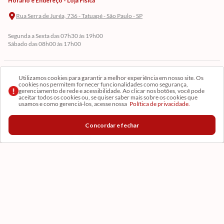
Horário e Endereço - Loja Física
Rua Serra de Juréa, 736 - Tatuapé - São Paulo - SP
Segunda a Sexta das 07h30 às 19h00
Sábado das 08h00 às 17h00
Cadastre-se em Nossa Newsletter
Utilizamos cookies para garantir a melhor experiência em nosso site. Os
cookies nos permitem fornecer funcionalidades como segurança,
gerenciamento de rede e acessibilidade. Ao clicar nos botões, você pode
Receba as novidades
aceitar todos os cookies ou, se quiser saber mais sobre os cookies que
usamos e como gerenciá-los, acesse nossa
Política de privacidade.
Concordar e fechar
CADASTRAR