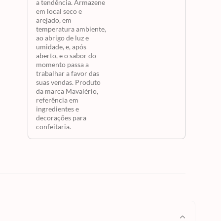
a tendência. Armazene
em local seco e
arejado, em
temperatura ambiente,
ao abrigo de luz e
umidade, e, após
aberto, e o sabor do
momento passa a
trabalhar a favor das
suas vendas. Produto
da marca Mavalério,
referência em
ingredientes e
decorações para
confeitaria.