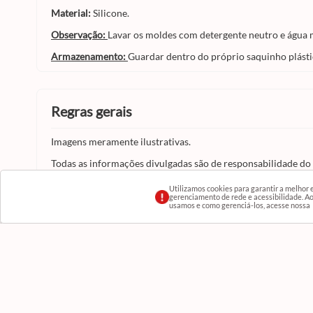
Material:
Silicone.
Observação:
Lavar os moldes com detergente neutro e água m
Armazenamento:
Guardar dentro do próprio saquinho plásti
regras gerais
Imagens meramente ilustrativas.
Todas as informações divulgadas são de responsabilidade do
Utilizamos cookies para garantir a melhor
gerenciamento de rede e acessibilidade. Ao 
usamos e como gerenciá-los, acesse nossa
Institucional
Conta
Quem Somos
Minha Conta
Termos de uso e condições de Navegação
Meus Pedidos