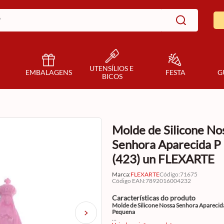
UTENSÍLIOS E 
EMBALAGENS
FESTA
G
BICOS
Molde de Silicone No
Senhora Aparecida P
(423) un FLEXARTE
Marca:
FLEXARTE
Código
:
71675
Código EAN
:
7892016004232
Características do produto
Molde de Silicone Nossa Senhora Aparecid
Pequena