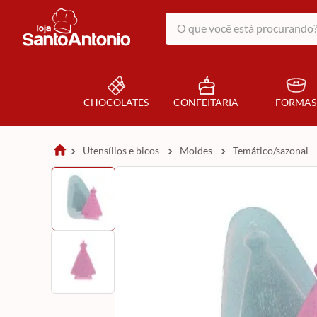
O que você está procurando?
CHOCOLATES
CONFEITARIA
FORMAS
utensílios e bicos
moldes
temático/sazonal