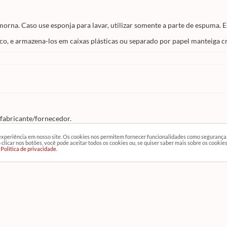
orna. Caso use esponja para lavar, utilizar somente a parte de espuma. 
co, e armazena-los em caixas plásticas ou separado por papel manteiga 
 fabricante/fornecedor.
 experiência em nosso site. Os cookies nos permitem fornecer funcionalidades como segurança
clicar nos botões, você pode aceitar todos os cookies ou, se quiser saber mais sobre os cookie
Política de privacidade.
Cad
Atendimento
Rec
(11) 2388-3378
SAC:
(11) 4040-2656