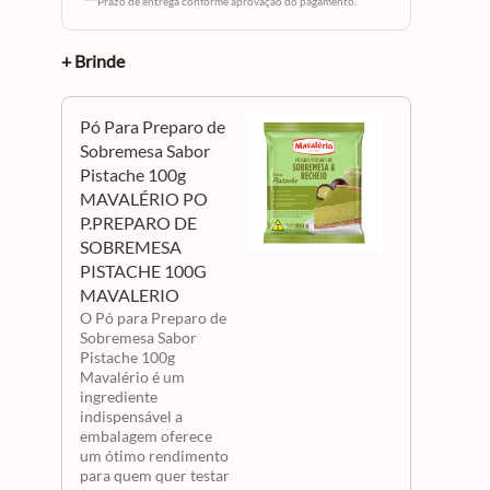
***Prazo de entrega conforme aprovação do pagamento.
forno
+ Brinde
eira.
:
em
Pó Para Preparo de
lde,
.
Sobremesa Sabor
ate,
Pistache 100g
 Massa
MAVALÉRIO PO
P.PREPARO DE
SOBREMESA
PISTACHE 100G
a
MAVALERIO
O Pó para Preparo de
Sobremesa Sabor
Pistache 100g
mais
Mavalério é um
ingrediente
para
indispensável a
embalagem oferece
um ótimo rendimento
para quem quer testar