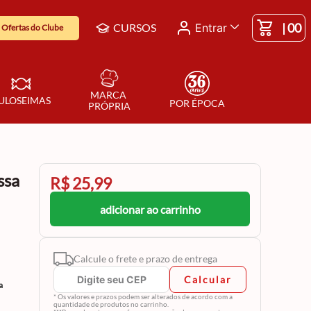
|
00
CURSOS
Entrar
Ofertas do Clube
MARCA 
ULOSEIMAS
POR ÉPOCA
PRÓPRIA
ssa
R$ 25,99
adicionar ao carrinho
Calcule o frete e prazo de entrega
Calcular
a
* Os valores e prazos podem ser alterados de acordo com a
quantidade de produtos no carrinho.