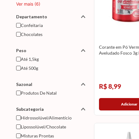
Ver mais (6)
Departamento
Confeitaria
Chocolates
Corante em Pó Verm
Peso
Aveludado Fosco 3g
Até 1,5kg
Até 500g
Sazonal
R$ 8,99
Produtos De Natal
Adicionar
Subcategoria
Hidrossolúvel/alimentício
Lipossolúvel/chocolate
Misturas Prontas