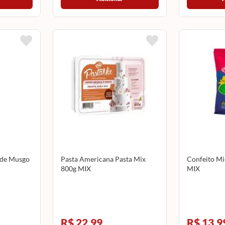
rde Musgo
Pasta Americana Pasta Mix
Confeito Mi
800g MIX
MIX
R$ 22,99
R$ 13,9