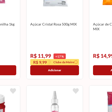
nilha 1kg
Açúcar Cristal Rosa 500g MIX
Açúcar de C
MIX
R$ 11,99
R$ 14,9
17
%
R$ 9,99
Clube da Meire
Adicionar