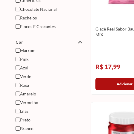
Coberturas
Chocolate Nacional
Recheios
Flocos E Crocantes
Glacê Real Sabor Bau
MIX
Cor
Marrom
Pink
R$ 17,99
Azul
Verde
Adicionar
Rosa
Amarelo
Vermelho
Lilás
Preto
Branco