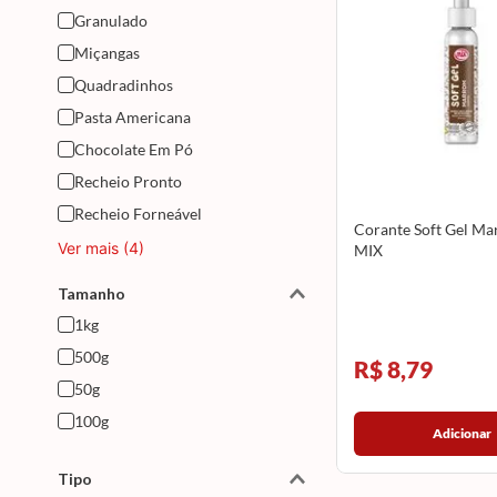
Granulado
Miçangas
Quadradinhos
Pasta Americana
Chocolate Em Pó
Recheio Pronto
Recheio Forneável
Corante Soft Gel M
Ver mais (4)
MIX
Tamanho
1kg
500g
R$ 8,79
50g
100g
Adicionar
Tipo