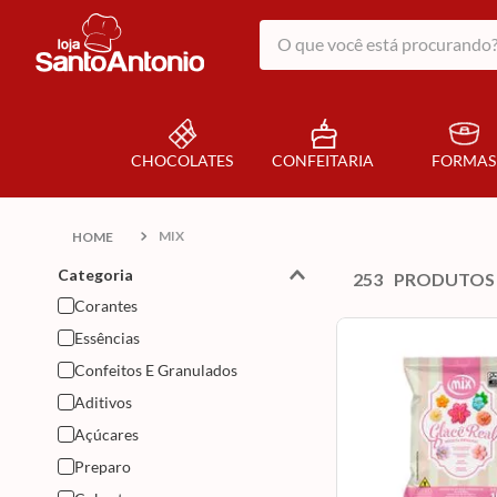
O que você está procurando?
CHOCOLATES
CONFEITARIA
FORMAS
MIX
Categoria
253
PRODUTOS
Corantes
Essências
Confeitos E Granulados
Aditivos
Açúcares
Preparo