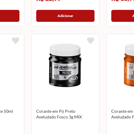
Adicionar
te 50ml
Corante em Pó Preto
Corante em 
Aveludado Fosco 3g MIX
Aveludado F