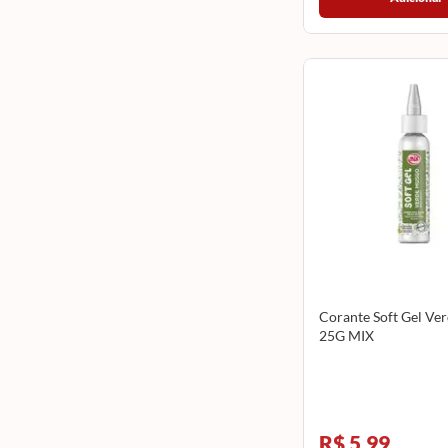
Corante Soft Gel Ve
25G MIX
R$ 5,99