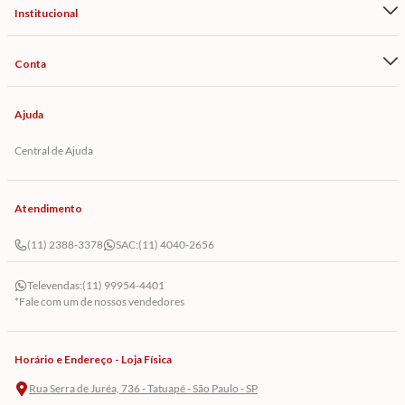
Institucional
Conta
Ajuda
Central de Ajuda
Atendimento
(11) 2388-3378
SAC:
(11) 4040-2656
Televendas:
(11) 99954-4401
*Fale com um de nossos vendedores
Horário e Endereço - Loja Física
Rua Serra de Juréa, 736 - Tatuapé - São Paulo - SP