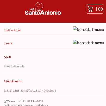
|
00
Institucional
Conta
Ajuda
Central de Ajuda
Atendimento
(11) 2388-3378
SAC:
(11) 4040-2656
Televendas:
(11) 99954-4401
*Fale com um de nossos vendedores