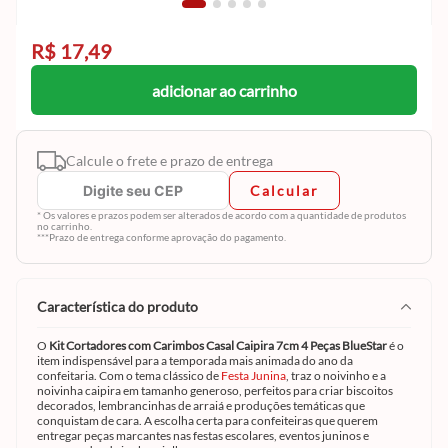
R$ 17,49
adicionar ao carrinho
Calcule o frete e prazo de entrega
Calcular
* Os valores e prazos podem ser alterados de acordo com a quantidade de produtos
no carrinho.
***Prazo de entrega conforme aprovação do pagamento.
característica do produto
O
Kit Cortadores com Carimbos Casal Caipira 7cm 4 Peças BlueStar
é o
item indispensável para a temporada mais animada do ano da
confeitaria. Com o tema clássico de
Festa Junina
, traz o noivinho e a
noivinha caipira em tamanho generoso, perfeitos para criar biscoitos
decorados, lembrancinhas de arraiá e produções temáticas que
conquistam de cara. A escolha certa para confeiteiras que querem
entregar peças marcantes nas festas escolares, eventos juninos e