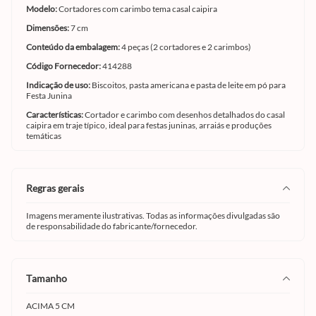
Modelo:
Cortadores com carimbo tema casal caipira
Dimensões:
7 cm
Conteúdo da embalagem:
4 peças (2 cortadores e 2 carimbos)
Código Fornecedor:
414288
Indicação de uso:
Biscoitos, pasta americana e pasta de leite em pó para
Festa Junina
Características:
Cortador e carimbo com desenhos detalhados do casal
caipira em traje típico, ideal para festas juninas, arraiás e produções
temáticas
regras gerais
Imagens meramente ilustrativas. Todas as informações divulgadas são
de responsabilidade do fabricante/fornecedor.
tamanho
ACIMA 5 CM