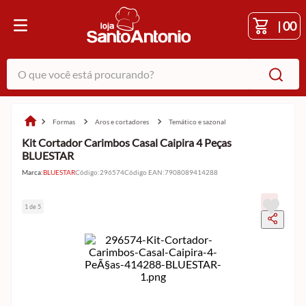
|
00
O que você está procurando?
formas
aros e cortadores
temático e sazonal
Kit Cortador Carimbos Casal Caipira 4 Peças
BLUESTAR
Marca:
BLUESTAR
Código
:
296574
Código EAN
:
7908089414288
1 de 5