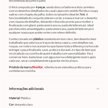
encomendas de junho e julho.
O kit é composto por
4 peças
, sendo dois cortadores e dois carimbos
com os desenhos detalhados do casal caipira em vestido florido e roupa
xadrez com chapéu de palha, todos no tamanho ideal de
7cm
. A
funcionalidade do conjunto está em cortar a massa e marcar o desenho
com riqueza de detalhes, deixando o biscoito pronto para receber a
finalização com glacê, pasta americana ou pasta de leite em pó. Ideal
para biscoitos amanteigados, pasta americana, pasta de leite em pó e
qualquer massa que aceite cortes com relevo definido.
Confeccionado em
plástico
resistente em tom claro, tem desenho bem
trabalhado que valoriza os traços do tema caipira, com detalhes nas
roupas, no rosto e nos acessórios que fazem toda a diferença na hora de
entregar a peça finalizada. Leve, prático e durável, é o tipo de item que
vira tradição na cozinha de quem trabalha com sazonalidades. Para
conservar bem, basta lavar com água morna e detergente neutro após
cada uso, secar completamente e guardar em local seco.
Produto da marca
BlueStar
, referência em utensílios práticos para
confeitaria e cozinha.
informações adicionais
Material:
Plástico
Cor:
Amarelo claro