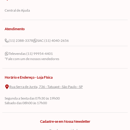
Central de Ajuda
Atendimento
(11) 2388-3378
SAC:
(11) 4040-2656
Televendas:
(11) 99954-4401
*Fale com um de nossos vendedores
Horário e Endereço - Loja Física
Rua Serra de Juréa, 736 - Tatuapé - São Paulo - SP
Segunda a Sexta das 07h30 às 19h00
Sábado das 08h00 às 17h00
Cadastre-se em Nossa Newsletter