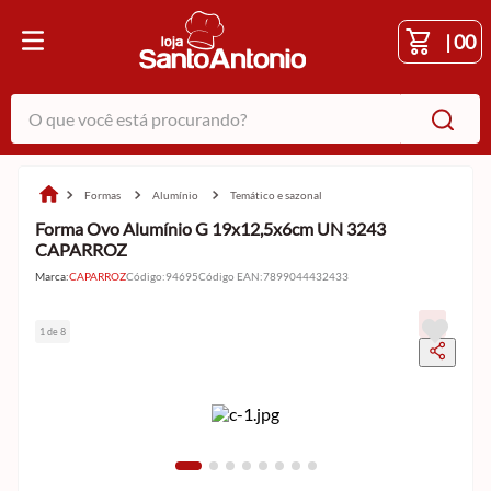
|
00
O que você está procurando?
formas
alumínio
temático e sazonal
Forma Ovo Alumínio G 19x12,5x6cm UN 3243
CAPARROZ
Marca:
CAPARROZ
Código
:
94695
Código EAN
:
7899044432433
1 de 8