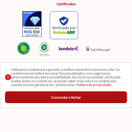
Certificados
Utilizamos cookies para garantir a melhor experiência em nosso site. Os
cookies nos permitem fornecer funcionalidades como segurança,
Razão Social: Comercial Luzia Meire de Gêneros Alimentícios LTDA | CNPJ:
gerenciamento de rede e acessibilidade. Ao clicar nos botões, você pode
08.991.182/0001-11
aceitar todos os cookies ou, se quiser saber mais sobre os cookies que
usamos e como gerenciá-los, acesse nossa
Política de privacidade.
Os preços, produtos e quantidades da Loja Virtual não se aplicam aos da Loja Física. Na Loja
fisíca temos mais variedades de produtos e departamentos. Imagens meramente ilustrativas.
Concordar e fechar