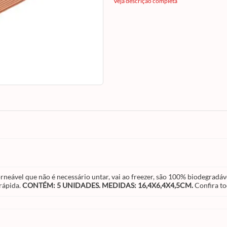
impermeável e perfeitas para caseirinhos. 
Veja descrição completa
forma ultrafest você prepara os seus bolos 
de forma prática e rápida.
CONTÉM: 5
UNIDADES. MEDIDAS: 16,4X6,4X4,5CM.
Confira toda a linha
Ultrafest
disponível em
site!
rneável que não é necessário untar, vai ao freezer, são 100% biodegradá
 rápida.
CONTÉM: 5 UNIDADES. MEDIDAS: 16,4X6,4X4,5CM.
Confira to