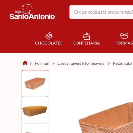
O que você está procurando?
CHOCOLATES
CONFEITARIA
FORMAS
formas
descartáveis e forneáveis
retangular