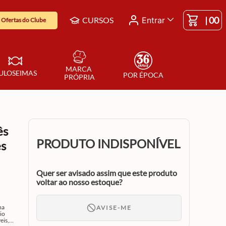
|
00
CURSOS
Entrar
Ofertas do Clube
MARCA 
ULOSEIMAS
POR ÉPOCA
PRÓPRIA
ês
PRODUTO INDISPONÍVEL
es
Quer ser avisado assim que este produto
voltar ao nosso estoque?
ma
AVISE-ME
io
eis,