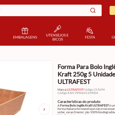
UTENSÍLIOS E 
EMBALAGENS
FESTA
G
BICOS
Forma Para Bolo Ingl
Kraft 250g 5 Unidad
ULTRAFEST
Marca:
ULTRAFEST
Código
:
215694
Código EAN
:
7896641339004
Características do produto
A
Forma Bolo Inglês Kraft ULTRAFEST
é u
forma italiana forneável que não é necessár
untar, vai ao freezer, são 100% biodegradáv