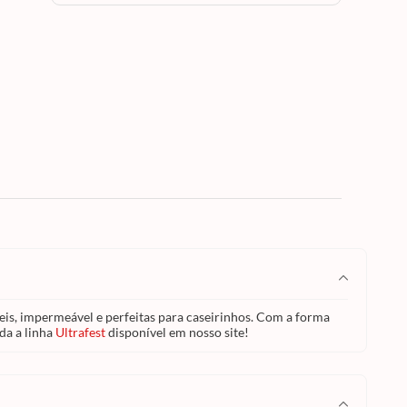
Com a
e pães
 nosso
veis, impermeável e perfeitas para caseirinhos. Com a forma
da a linha
Ultrafest
disponível em nosso site!