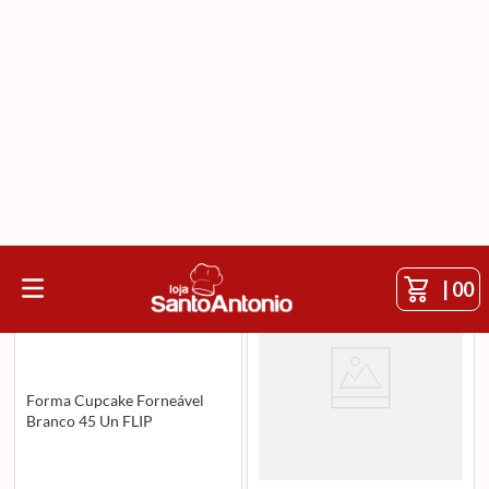
|
00
O que você está procurando?
FLIP
Ordenar Por
Filtrar
Forma Cupcake Forneável
Branco 45 Un FLIP