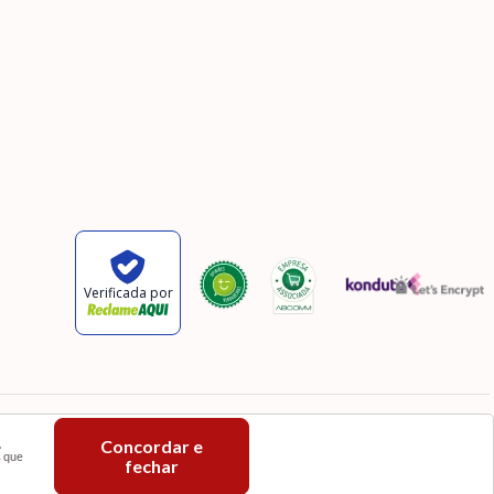
,
Concordar e
s que
fechar