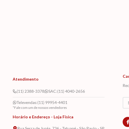
Ca
Atendimento
Rec
(11) 2388-3378
SAC:
(11) 4040-2656
Televendas:
(11) 99954-4401
*Fale com um de nossos vendedores
Horário e Endereço - Loja Física
Rua Serra de Juréa, 736 - Tatuapé - São Paulo - SP