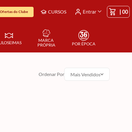
|
00
CURSOS
Entrar
Ofertas do Clube
MARCA 
ULOSEIMAS
POR ÉPOCA
PRÓPRIA
Ordenar Por
Mais Vendidos