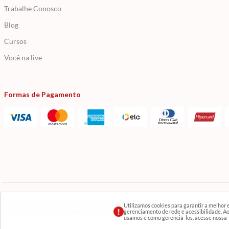
Trabalhe Conosco
Blog
Cursos
Você na live
Formas de Pagamento
Razão Social: Comercial Luzia Meire de Gêneros Alimentícios LTDA | CNPJ: 08.991.182/0001-11
Utilizamos cookies para garantir a melhor
Os preços, produtos e quantidades da Loja Virtual não se aplicam aos da Loja Física. Na loja físic
gerenciamento de rede e acessibilidade. Ao 
usamos e como gerenciá-los, acesse nossa