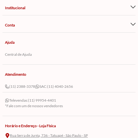
Institucional
Conta
Ajuda
Central de Ajuda
Atendimento
(11) 2388-3378
SAC:
(11) 4040-2656
Televendas:
(11) 99954-4401
*Fale com um de nossos vendedores
Horário e Endereço - Loja Física
Rua Serra de Juréa, 736 - Tatuapé - São Paulo - SP