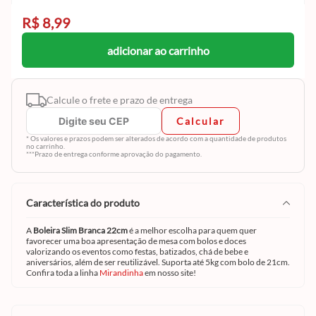
R$ 8,99
adicionar ao carrinho
Calcule o frete e prazo de entrega
Calcular
* Os valores e prazos podem ser alterados de acordo com a quantidade de produtos
no carrinho.
***Prazo de entrega conforme aprovação do pagamento.
característica do produto
A
Boleira Slim Branca 22cm
é a melhor escolha para quem quer
favorecer uma boa apresentação de mesa com bolos e doces
valorizando os eventos como festas, batizados, chá de bebe e
aniversários, além de ser reutilizável. Suporta até 5kg com bolo de 21cm.
Confira toda a linha
Mirandinha
em nosso site!