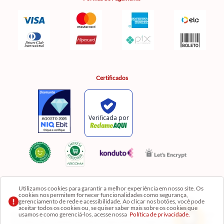
Certificados
Utilizamos cookies para garantir a melhor experiência em nosso site. Os
cookies nos permitem fornecer funcionalidades como segurança,
Razão Social: Comercial Luzia Meire de Gêneros Alimentícios LTDA | CNPJ:
gerenciamento de rede e acessibilidade. Ao clicar nos botões, você pode
08.991.182/0001-11
aceitar todos os cookies ou, se quiser saber mais sobre os cookies que
usamos e como gerenciá-los, acesse nossa
Política de privacidade.
Os preços, produtos e quantidades da Loja Virtual não se aplicam aos da Loja Física. Na Loja
fisíca temos mais variedades de produtos e departamentos. Imagens meramente ilustrativas.