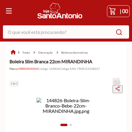
|
00
O que você está procurando?
festa
decoração
boleiras decorativas
Boleira Slim Branca 22cm MIRANDINHA
Marca:
MIRANDINHA
Código
:
144826
Código EAN
:
7908153108037
1 de 2