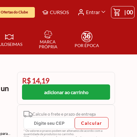
|
00
CURSOS
Entrar
Ofertas do Clube
MARCA 
ULOSEIMAS
POR ÉPOCA
PRÓPRIA
R$ 14,19
 un
adicionar ao carrinho
Calcule o frete e prazo de entrega
Calcular
* Os valores e prazos podem ser alterados de acordo com a
 para
quantidade de produtos no carrinho.