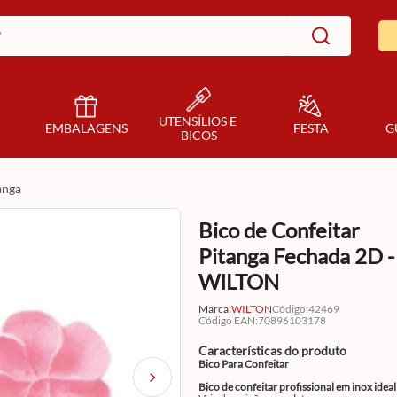
UTENSÍLIOS E 
EMBALAGENS
FESTA
G
BICOS
tanga
Bico de Confeitar
Pitanga Fechada 2D -
WILTON
Marca:
WILTON
Código
:
42469
Código EAN
:
70896103178
Características do produto
Bico Para Confeitar
Bico de confeitar profissional em inox ideal