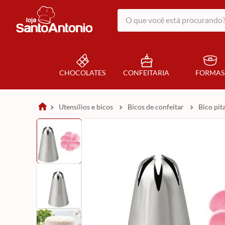
O que você está procurando?
CHOCOLATES
CONFEITARIA
FORMAS
utensílios e bicos
bicos de confeitar
bico pi