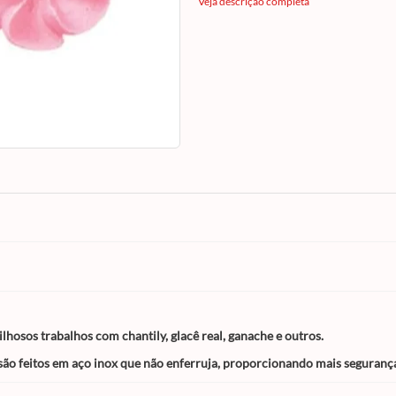
fazer maravilhosos trabalhos com chantily,
Veja descrição completa
real, ganache e outros.
Deixe seus trabalhos com acabamento
profissional, os bicos são feitos em aço ino
não enferruja, proporcionando mais segur
durabilidade.
ilhosos trabalhos com chantily, glacê real, ganache e outros.
são feitos em aço inox que não enferruja, proporcionando mais segurança