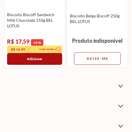
Biscoito Biscoff Sandwich
Biscoito Belga Biscoff 250g
Milk Chocolate 110g BEL
BEL LOTUS
LOTUS
Produto indisponível
R$ 17,59
4
%
R$ 16,99
Clube da Meire
AVISE-ME
Adicionar