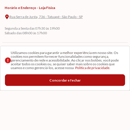
Horário e Endereço - Loja Física
Rua Serra de Juréa, 736 - Tatuapé - São Paulo - SP
Segunda a Sexta das 07h30 às 19h00
Sábado das 08h00 às 17h00
Cadastre-se em Nossa Newsletter
Utilizamos cookies para garantir a melhor experiência em nosso site. Os
cookies nos permitem fornecer funcionalidades como segurança,
gerenciamento de rede e acessibilidade. Ao clicar nos botões, você pode
Receba as novidades
aceitar todos os cookies ou, se quiser saber mais sobre os cookies que
usamos e como gerenciá-los, acesse nossa
Política de privacidade.
Concordar e fechar
CADASTRAR