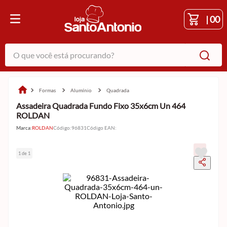
|
00
O que você está procurando?
formas
alumínio
quadrada
Assadeira Quadrada Fundo Fixo 35x6cm Un 464
ROLDAN
Marca:
ROLDAN
Código
:
96831
Código EAN
:
1 de 1