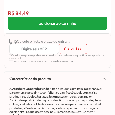
R$ 84,49
adicionar ao carrinho
Calcule o frete e prazo de entrega
Calcular
* Os valores e prazos podem ser alterados de acordo com a quantidade de produtos
no carrinho.
***Prazo de entrega conforme aprovação do pagamento.
característica do produto
A
Assadeira Quadrada Fundo Fixo
da
Roldan é um item indispensável
para ter em sua cozinha,
confeitaria
e
panificação
, pois com ela irá
produzir seus
bolos, tortas, pães e massas
em geral, com maior
facilidade e praticidade, o que pode otimizar o tempo de
produção
. A
utilização do desmoldante é uma dica bacana para diminuir o custo de
produtos, além de uma fácil remoção de seu preparo. Informações
adicionais: Produzido em aço inox. Tamanho: 35x6cm. Contém 1