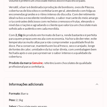
volume e prefere um chocolate menos doce e mais encorpado.
Versátil, a barra é destinada à produção de bombons, ovos de Páscoa,
coberturas de biscoitos e confeitaria em geral, atendendo com folga as
encomendas grandes e o ritmo intenso do dia a dia. Com derretimento
ideal na boca e excelente rendimento, o sabor marcante do meio amargo
cria contrastes deliciosos com recheios cremosos e frutas, elevando o
nível das criações e agradando o cliente que valoriza um chocolate mais
sofisticado e autêntico em cada mordida.
Com
2,1kg
de produto em formato de barra, rende bastante e é perfeita
para quem prepara em escala com economia. Na hora de derreter, evite
temperaturas muito altas para não comprometer a qualidade final do
doce. Para conservar, mantenha em local fresco, seco e arejado, longe
de fontes de calor, umidade e da luz solar direta, com a embalagem bem
fechada após o uso para preservar o sabor intenso e a qualidade da
cobertura.
Produto da marca
Genuine
, referência em chocolates de qualidade
profissional para confeitaria.
informações adicionais
Formato:
Barra
Peso:
2,1kg
Sabor:
Chocolate meio amargo