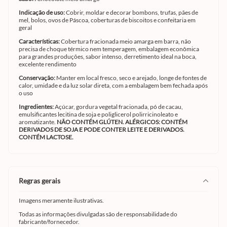
Indicação de uso:
Cobrir, moldar e decorar bombons, trufas, pães de
mel, bolos, ovos de Páscoa, coberturas de biscoitos e confeitaria em
geral
Características:
Cobertura fracionada meio amarga em barra, não
precisa de choque térmico nem temperagem, embalagem econômica
para grandes produções, sabor intenso, derretimento ideal na boca,
excelente rendimento
Conservação:
Manter em local fresco, seco e arejado, longe de fontes de
calor, umidade e da luz solar direta, com a embalagem bem fechada após
o uso
Ingredientes:
Açúcar, gordura vegetal fracionada, pó de cacau,
emulsificantes lecitina de soja e poliglicerol polirricinoleato e
aromatizante.
NÃO CONTÉM GLÚTEN. ALÉRGICOS: CONTÉM
DERIVADOS DE SOJA E PODE CONTER LEITE E DERIVADOS.
CONTÉM LACTOSE.
regras gerais
Imagens meramente ilustrativas.
Todas as informações divulgadas são de responsabilidade do
fabricante/fornecedor.