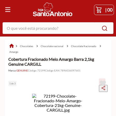
|
00
O que você está procurando?
chocolates
chocolate nacional
chocolate fracionado
amargo
Cobertura Fracionado Meio Amargo Barra 2,1kg
Genuine CARGILL
Marca:
GENUINE
Código
:
72199
Código EAN
:
7896036097601
1 de 3