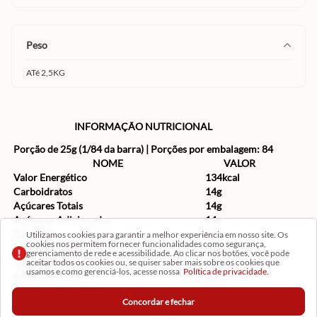
peso
ATé 2,5KG
INFORMAÇÃO NUTRICIONAL
Porção de 25g (1/84 da barra) | Porções por embalagem: 84
NOME
VALOR
Valor Energético
134kcal
Carboidratos
14g
Açúcares Totais
14g
Açúcares Adicionados
14g
Proteínas
0,9g
Utilizamos cookies para garantir a melhor experiência em nosso site. Os
cookies nos permitem fornecer funcionalidades como segurança,
Gorduras Totais
7,9g
gerenciamento de rede e acessibilidade. Ao clicar nos botões, você pode
Gorduras Saturadas
7,3g
aceitar todos os cookies ou, se quiser saber mais sobre os cookies que
usamos e como gerenciá-los, acesse nossa
Política de privacidade.
Gorduras Trans
0,1g
Fibras Alimentares
1,2g
Concordar e fechar
Sódio
0,7mg