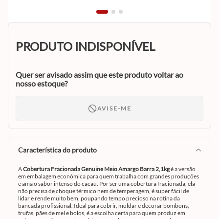
PRODUTO INDISPONÍVEL
Quer ser avisado assim que este produto voltar ao
nosso estoque?
AVISE-ME
característica do produto
A
Cobertura Fracionada Genuine Meio Amargo Barra 2,1kg
é a versão
em embalagem econômica para quem trabalha com grandes produções
e ama o sabor intenso do cacau. Por ser uma cobertura fracionada, ela
não precisa de choque térmico nem de temperagem, é super fácil de
lidar e rende muito bem, poupando tempo precioso na rotina da
bancada profissional. Ideal para cobrir, moldar e decorar bombons,
trufas, pães de mel e bolos, é a escolha certa para quem produz em