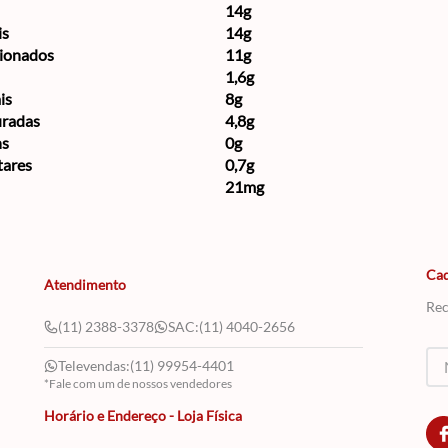
14g
is
14g
cionados
11g
1,6g
is
8g
uradas
4,8g
ns
0g
tares
0,7g
21mg
Cad
Atendimento
Rec
(11) 2388-3378
SAC:
(11) 4040-2656
Televendas:
(11) 99954-4401
*Fale com um de nossos vendedores
Horário e Endereço - Loja Física