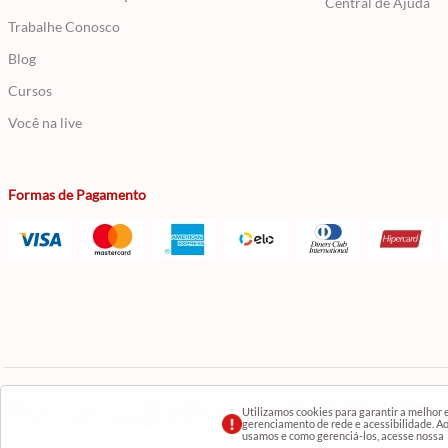
Central de Ajuda
Trabalhe Conosco
Blog
Cursos
Você na live
Formas de Pagamento
Razão Social: Comercial Luzia Meire de Gêneros Alimentícios LTDA | CNPJ: 08.991.182/0001-11
Utilizamos cookies para garantir a melhor
Os preços, produtos e quantidades da Loja Virtual não se aplicam aos da Loja Física. Na loja físic
gerenciamento de rede e acessibilidade. Ao 
usamos e como gerenciá-los, acesse nossa