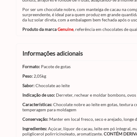
Por ser um chocolate nobre, com manteiga de cacau na comp
surpreendente, é ideal para quem produz em grande quantidad
da luz solar direta, com a embalagem bem fechada após o uso
Produto da marca
Genuine
, referência em chocolates de qual
informações adicionais
Formato:
Pacote de gotas
Peso:
2,05kg
Sabor:
Chocolate ao leite
Indicação de uso:
Derreter, rechear e moldar bombons, ovos d
Características:
Chocolate nobre ao leite em gotas, textura c
temperagem para moldagem
Conservação:
Manter em local fresco, seco e arejado, longe 
Ingredientes:
Açúcar, líquor de cacau, leite em pó integral, m
poliglicerol polirricinoleato, aromatizante.
CONTÉM DERIVA