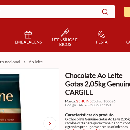
UTENSÍLIOS E 
EMBALAGENS
FESTA
G
BICOS
uro nacional
ao leite
Chocolate Ao Leite
Gotas 2,05kg Genuin
CARGILL
Marca:
GENUINE
Código
:
180026
Código EAN
:
7896036099353
Características do produto
O
Chocolate Genuine Gotas Ao Leite 2,05k
escolha certa para quem trabalha com conf
e grandes produções e precisa otimizar as