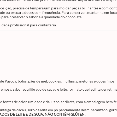
chocolates de qualidade profissional para
confeitaria.
osição, precisa de temperagem para moldar peças brilhantes e com con
e ou prepara doces com frequência. Para conservar, mantenha em local f
 para preservar o sabor e a qualidade do chocolate.
idade profissional para confeitaria.
e Páscoa, bolos, pães de mel, cookies, muffins, panetones e doces finos
remosa, sabor equilibrado de cacau e leite, formato que facilita derreti
de fontes de calor, umidade e da luz solar direta, com a embalagem bem f
anteiga de cacau, soro de leite em pó parcialmente desmineralizado, gordur
DOS DE LEITE E DE SOJA. NÃO CONTÉM GLÚTEN.