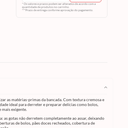
a a
* Os valores e prazos podem ser alterados de acordo com a
quantidade de produtos no carrinho.
te, ele
***Prazo de entrega conforme aprovação do pagamento.
elícias
ons e
e
té o
 a
a
te ao
em
retido,
ita
eados,
frutas,
as com
 de
gem
ção
ento
mizar as matérias-primas da bancada. Com textura cremosa e
em
de ideal para derreter e preparar delícias como bolos,
ocal
e mais exigente.
lor,
lagem
ssa: as gotas não derretem completamente ao assar, deixando
bor e a
berturas de bolos, pães doces recheados, cobertura de
cação.