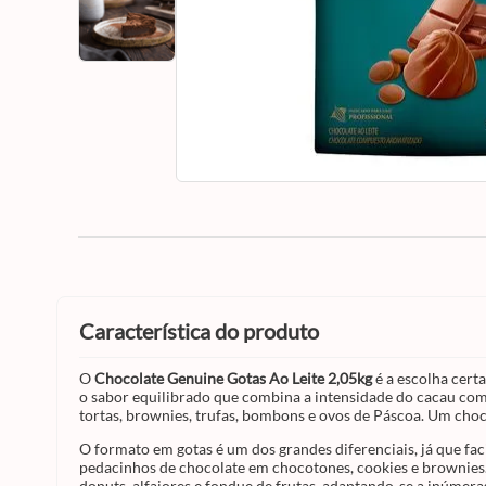
característica do produto
O
Chocolate Genuine Gotas Ao Leite 2,05kg
é a escolha cert
o sabor equilibrado que combina a intensidade do cacau com
tortas, brownies, trufas, bombons e ovos de Páscoa. Um choco
O formato em gotas é um dos grandes diferenciais, já que fa
pedacinhos de chocolate em chocotones, cookies e brownies.
donuts, alfajores e fondue de frutas, adaptando-se a inúmera