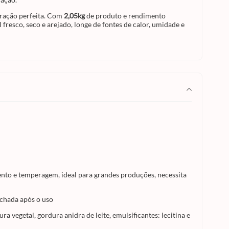
tração perfeita. Com
2,05kg
de produto e rendimento
resco, seco e arejado, longe de fontes de calor, umidade e
mento e temperagem, ideal para grandes produções, necessita
echada após o uso
a vegetal, gordura anidra de leite, emulsificantes: lecitina e