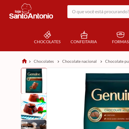
O que você está procurando?
CHOCOLATES
CONFEITARIA
FORMAS
chocolates
chocolate nacional
chocolate p