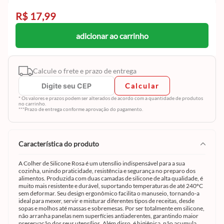
R$ 17,99
adicionar ao carrinho
Calcule o frete e prazo de entrega
Calcular
* Os valores e prazos podem ser alterados de acordo com a quantidade de produtos
no carrinho.
***Prazo de entrega conforme aprovação do pagamento.
característica do produto
A Colher de Silicone Rosa é um utensílio indispensável para a sua
cozinha, unindo praticidade, resistência e segurança no preparo dos
alimentos. Produzida com duas camadas de silicone de alta qualidade, é
muito mais resistente e durável, suportando temperaturas de até 240ºC
sem deformar. Seu design ergonômico facilita o manuseio, tornando-a
ideal para mexer, servir e misturar diferentes tipos de receitas, desde
sopas e molhos até massas e sobremesas. Por ser totalmente em silicone,
não arranha panelas nem superfícies antiaderentes, garantindo maior
preservação dos seus utensílios. Além disso, é higiênica, não acumula