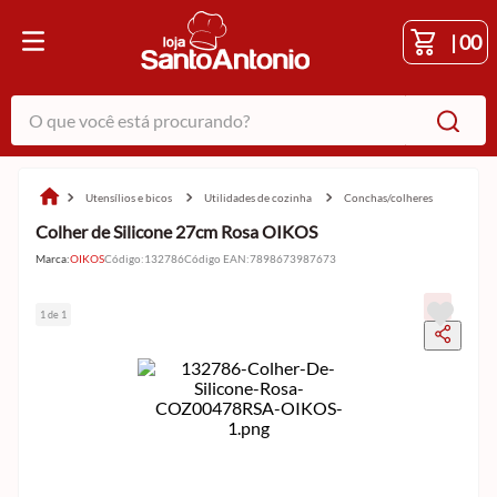
|
00
O que você está procurando?
utensílios e bicos
utilidades de cozinha
conchas/colheres
Colher de Silicone 27cm Rosa OIKOS
Marca:
OIKOS
Código
:
132786
Código EAN
:
7898673987673
1 de 1