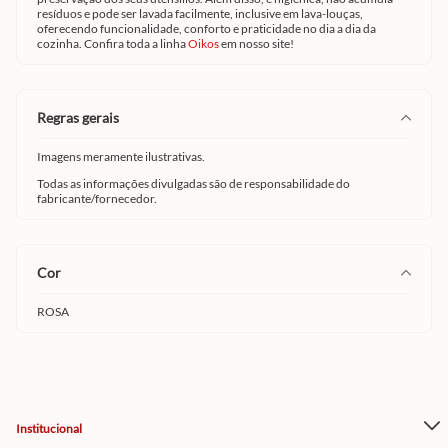
resíduos e pode ser lavada facilmente, inclusive em lava-louças,
oferecendo funcionalidade, conforto e praticidade no dia a dia da
cozinha. Confira toda a linha
Oikos
em nosso site!
regras gerais
Imagens meramente ilustrativas.
Todas as informações divulgadas são de responsabilidade do
fabricante/fornecedor.
cor
ROSA
Institucional