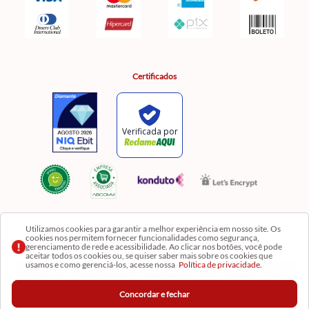
Certificados
Utilizamos cookies para garantir a melhor experiência em nosso site. Os
cookies nos permitem fornecer funcionalidades como segurança,
Razão Social: Comercial Luzia Meire de Gêneros Alimentícios LTDA | CNPJ:
gerenciamento de rede e acessibilidade. Ao clicar nos botões, você pode
08.991.182/0001-11
aceitar todos os cookies ou, se quiser saber mais sobre os cookies que
usamos e como gerenciá-los, acesse nossa
Política de privacidade.
Os preços, produtos e quantidades da Loja Virtual não se aplicam aos da Loja Física. Na Loja
fisíca temos mais variedades de produtos e departamentos. Imagens meramente ilustrativas.
Concordar e fechar