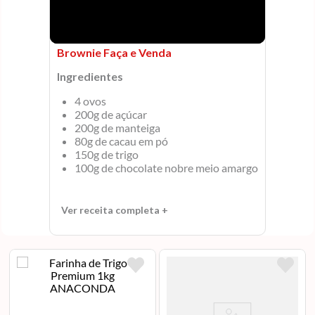
Brownie Faça e Venda
Ingredientes
4 ovos
200g de açúcar
200g de manteiga
80g de cacau em pó
150g de trigo
100g de chocolate nobre meio amargo
Ver receita completa +