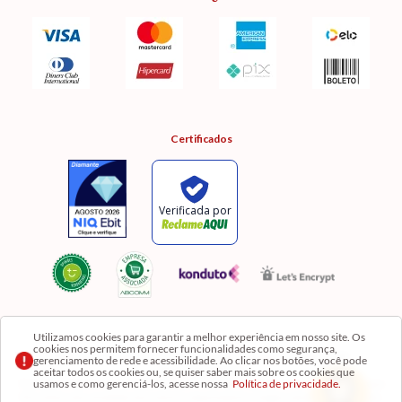
Certificados
Utilizamos cookies para garantir a melhor experiência em nosso site. Os
cookies nos permitem fornecer funcionalidades como segurança,
Razão Social: Comercial Luzia Meire de Gêneros Alimentícios LTDA | CNPJ:
gerenciamento de rede e acessibilidade. Ao clicar nos botões, você pode
08.991.182/0001-11
aceitar todos os cookies ou, se quiser saber mais sobre os cookies que
usamos e como gerenciá-los, acesse nossa
Política de privacidade.
Os preços, produtos e quantidades da Loja Virtual não se aplicam aos da Loja Física. Na Loja
fisíca temos mais variedades de produtos e departamentos. Imagens meramente ilustrativas.