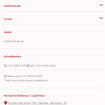
Institucional
Conta
Ajuda
Central de Ajuda
Atendimento
(11) 2388-3378
SAC:
(11) 4040-2656
Televendas:
(11) 99954-4401
*Fale com um de nossos vendedores
Horário e Endereço - Loja Física
Rua Serra de Juréa, 736 - Tatuapé - São Paulo - SP