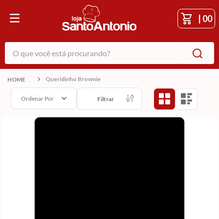
|
00
O que você está procurando?
Queridinho Brownie
Ordenar Por
Filtrar