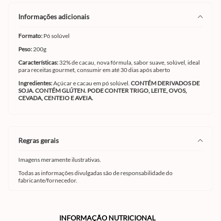
informações adicionais
Formato:
Pó solúvel
Peso:
200g
Características:
32% de cacau, nova fórmula, sabor suave, solúvel, ideal
para receitas gourmet, consumir em até 30 dias após aberto
Ingredientes:
Açúcar e cacau em pó solúvel.
CONTÉM DERIVADOS DE
SOJA. CONTÉM GLÚTEN. PODE CONTER TRIGO, LEITE, OVOS,
CEVADA, CENTEIO E AVEIA.
regras gerais
Imagens meramente ilustrativas.
Todas as informações divulgadas são de responsabilidade do
fabricante/fornecedor.
INFORMAÇÃO NUTRICIONAL