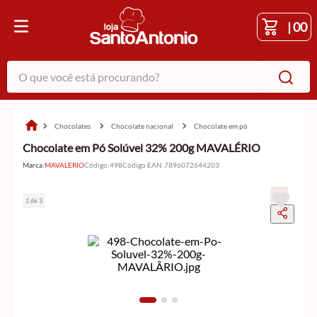
|
00
O que você está procurando?
chocolates
chocolate nacional
chocolate em pó
Chocolate em Pó Solúvel 32% 200g MAVALÉRIO
Marca:
MAVALERIO
Código
:
498
Código EAN
:
7896072644203
1 de 3