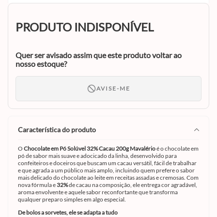
PRODUTO INDISPONÍVEL
Quer ser avisado assim que este produto voltar ao
nosso estoque?
AVISE-ME
característica do produto
O
Chocolate em Pó Solúvel 32% Cacau 200g Mavalério
é o chocolate em
pó de sabor mais suave e adocicado da linha, desenvolvido para
confeiteiros e doceiros que buscam um cacau versátil, fácil de trabalhar
e que agrada a um público mais amplo, incluindo quem prefere o sabor
mais delicado do chocolate ao leite em receitas assadas e cremosas. Com
nova fórmula e
32%
de cacau na composição, ele entrega cor agradável,
aroma envolvente e aquele sabor reconfortante que transforma
qualquer preparo simples em algo especial.
De bolos a sorvetes, ele se adapta a tudo