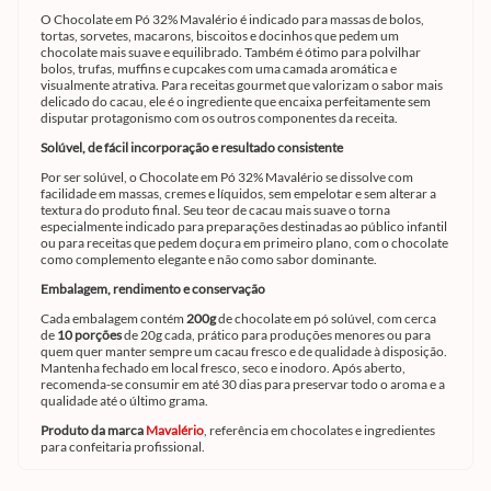
O Chocolate em Pó 32% Mavalério é indicado para massas de bolos,
tortas, sorvetes, macarons, biscoitos e docinhos que pedem um
chocolate mais suave e equilibrado. Também é ótimo para polvilhar
bolos, trufas, muffins e cupcakes com uma camada aromática e
visualmente atrativa. Para receitas gourmet que valorizam o sabor mais
delicado do cacau, ele é o ingrediente que encaixa perfeitamente sem
disputar protagonismo com os outros componentes da receita.
Solúvel, de fácil incorporação e resultado consistente
Por ser solúvel, o Chocolate em Pó 32% Mavalério se dissolve com
facilidade em massas, cremes e líquidos, sem empelotar e sem alterar a
textura do produto final. Seu teor de cacau mais suave o torna
especialmente indicado para preparações destinadas ao público infantil
ou para receitas que pedem doçura em primeiro plano, com o chocolate
como complemento elegante e não como sabor dominante.
Embalagem, rendimento e conservação
Cada embalagem contém
200g
de chocolate em pó solúvel, com cerca
de
10 porções
de 20g cada, prático para produções menores ou para
quem quer manter sempre um cacau fresco e de qualidade à disposição.
Mantenha fechado em local fresco, seco e inodoro. Após aberto,
recomenda-se consumir em até 30 dias para preservar todo o aroma e a
qualidade até o último grama.
Produto da marca
Mavalério
, referência em chocolates e ingredientes
para confeitaria profissional.