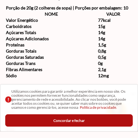
Porção de 20g (2 colheres de sopa) | Porções por embalagem: 10
NOME
VALOR
Valor Energético
77kcal
Carboidratos
15g
Açúcares Totais
14g
Açúcares Adicionados
14g
Proteínas
1,5g
Gorduras Totais
0,8g
Gorduras Saturadas
0,5g
Gorduras Trans
0g
Fibras Alimentares
2,1g
Sódio
12mg
Utilizamos cookies para garantir a melhor experiência em nosso site. Os
Institucional
cookies nos permitem fornecer funcionalidades como segurança,
gerenciamento de rede e acessibilidade. Ao clicar nos botões, você pode
aceitar todos os cookies ou, se quiser saber mais sobre os cookies que
usamos e como gerenciá-los, acesse nossa
Política de privacidade.
Conta
Concordar e fechar
Ajuda