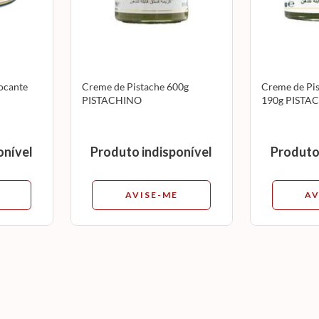
ocante
Creme de Pistache 600g
Creme de Pi
PISTACHINO
190g PISTA
onível
Produto indisponível
Produto
AVISE-ME
AV