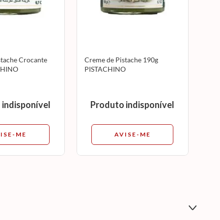
stache Crocante
Creme de Pistache 190g
CHINO
PISTACHINO
 indisponível
Produto indisponível
ISE-ME
AVISE-ME