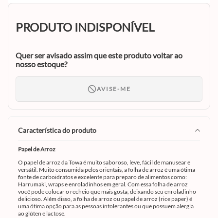
PRODUTO INDISPONÍVEL
Quer ser avisado assim que este produto voltar ao
nosso estoque?
AVISE-ME
característica do produto
Papel de Arroz
O papel de arroz da Towa é muito saboroso, leve, fácil de manusear e
versátil. Muito consumida pelos orientais, a folha de arroz é uma ótima
fonte de carboidratos e excelente para preparo de alimentos como:
Harrumaki, wraps e enroladinhos em geral. Com essa folha de arroz
você pode colocar o recheio que mais gosta, deixando seu enroladinho
delicioso. Além disso, a folha de arroz ou papel de arroz (rice paper) é
uma ótima opção para as pessoas intolerantes ou que possuem alergia
ao glúten e lactose.