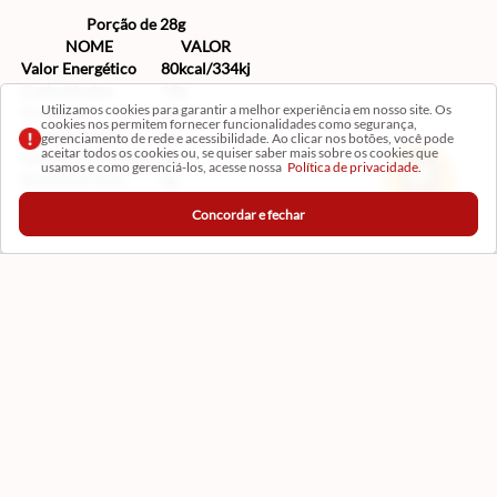
Porção de 28g
NOME
VALOR
Valor Energético
80kcal/334kj
Carboidratos
19g
Utilizamos cookies para garantir a melhor experiência em nosso site. Os
Proteínas
0g
cookies nos permitem fornecer funcionalidades como segurança,
Gorduras totais
0g
gerenciamento de rede e acessibilidade. Ao clicar nos botões, você pode
aceitar todos os cookies ou, se quiser saber mais sobre os cookies que
Gorduras saturadas
0g
usamos e como gerenciá-los, acesse nossa
Política de privacidade.
Gorduras trans
0g
Sódio
5mg
Concordar e fechar
Institucional
Conta
Ajuda
Central de Ajuda