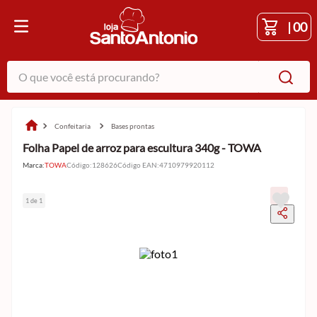
|
00
O que você está procurando?
confeitaria
bases prontas
Folha Papel de arroz para escultura 340g - TOWA
Marca:
TOWA
Código
:
128626
Código EAN
:
4710979920112
1 de 1