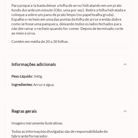
Para prepara-la basta deixar a folha de arroz hidratando em um prato
fundo durante um minuto (Obs: uma por vez). Retire a folha hidratada e
coloque a sobre um pano de prato limpo (no papel toalha gruda).
Espalhe o recheio em uma das pontas da folha de arroz e então dobre
como se fosse uma panqueca, deixando todos os lados fechados para
não derramar o recheio quando for comer. Depois de terminado corte
ao meio e sirva.
Contém em média de 20 a 30 folhas.
informações adicionais
Peso Líquido:
340g.
Ingredientes:
Arroz e água.
regras gerais
Imagens meramente ilustrativas.
Todas as informações divulgadas são de responsabilidade do
fabricante/fornecedor.