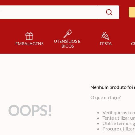
UTENSÍLIOS E 
EMBALAGENS
FESTA
G
BICOS
Nenhum produto foi 
O que eu faço?
OOPS!
Verifique os te
Tente utilizar u
Utilize termos 
Procure utiliza