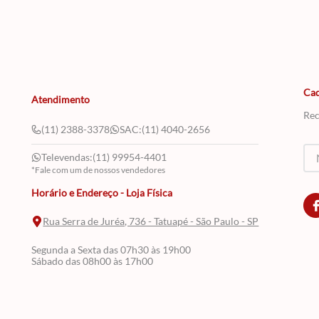
Cad
Atendimento
Rec
(11) 2388-3378
SAC:
(11) 4040-2656
Televendas:
(11) 99954-4401
*Fale com um de nossos vendedores
Horário e Endereço - Loja Física
Rua Serra de Juréa, 736 - Tatuapé - São Paulo - SP
Segunda a Sexta das 07h30 às 19h00
Sábado das 08h00 às 17h00