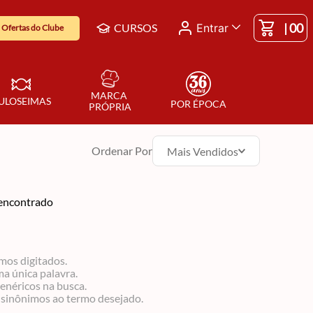
|
00
CURSOS
Entrar
Ofertas do Clube
MARCA 
ULOSEIMAS
POR ÉPOCA
PRÓPRIA
Ordenar Por
Mais Vendidos
encontrado
rmos digitados.
ma única palavra.
genéricos na busca.
r sinônimos ao termo desejado.