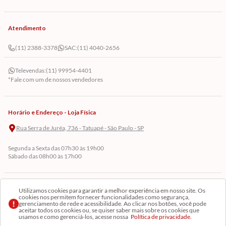
Atendimento
(11) 2388-3378
SAC:
(11) 4040-2656
Televendas:
(11) 99954-4401
*Fale com um de nossos vendedores
Horário e Endereço - Loja Física
Rua Serra de Juréa, 736 - Tatuapé - São Paulo - SP
Segunda a Sexta das 07h30 às 19h00
Sábado das 08h00 às 17h00
Cadastre-se em Nossa Newsletter
Utilizamos cookies para garantir a melhor experiência em nosso site. Os
cookies nos permitem fornecer funcionalidades como segurança,
gerenciamento de rede e acessibilidade. Ao clicar nos botões, você pode
Receba as novidades
aceitar todos os cookies ou, se quiser saber mais sobre os cookies que
usamos e como gerenciá-los, acesse nossa
Política de privacidade.