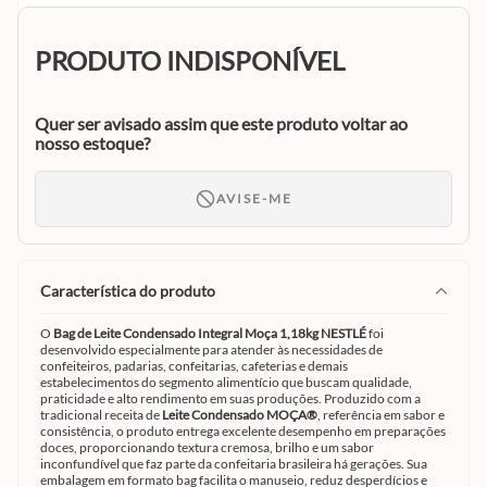
PRODUTO INDISPONÍVEL
Quer ser avisado assim que este produto voltar ao
nosso estoque?
AVISE-ME
característica do produto
O
Bag de Leite Condensado Integral Moça 1,18kg NESTLÉ
foi
desenvolvido especialmente para atender às necessidades de
confeiteiros, padarias, confeitarias, cafeterias e demais
estabelecimentos do segmento alimentício que buscam qualidade,
praticidade e alto rendimento em suas produções. Produzido com a
tradicional receita de
Leite Condensado MOÇA®
, referência em sabor e
consistência, o produto entrega excelente desempenho em preparações
doces, proporcionando textura cremosa, brilho e um sabor
inconfundível que faz parte da confeitaria brasileira há gerações. Sua
embalagem em formato bag facilita o manuseio, reduz desperdícios e