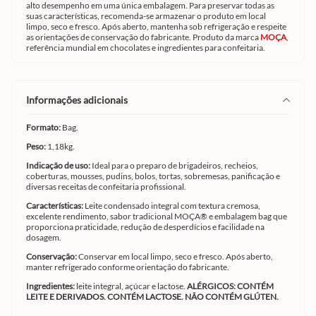
alto desempenho em uma única embalagem. Para preservar todas as
suas características, recomenda-se armazenar o produto em local
limpo, seco e fresco. Após aberto, mantenha sob refrigeração e respeite
as orientações de conservação do fabricante. Produto da marca
MOÇA
,
referência mundial em chocolates e ingredientes para confeitaria.
informações adicionais
Formato:
Bag.
Peso:
1,18kg.
Indicação de uso:
Ideal para o preparo de brigadeiros, recheios,
coberturas, mousses, pudins, bolos, tortas, sobremesas, panificação e
diversas receitas de confeitaria profissional.
Características:
Leite condensado integral com textura cremosa,
excelente rendimento, sabor tradicional MOÇA® e embalagem bag que
proporciona praticidade, redução de desperdícios e facilidade na
dosagem.
Conservação:
Conservar em local limpo, seco e fresco. Após aberto,
manter refrigerado conforme orientação do fabricante.
Ingredientes:
leite integral, açúcar e lactose.
ALÉRGICOS: CONTÉM
LEITE E DERIVADOS. CONTÉM LACTOSE. NÃO CONTÉM GLÚTEN.