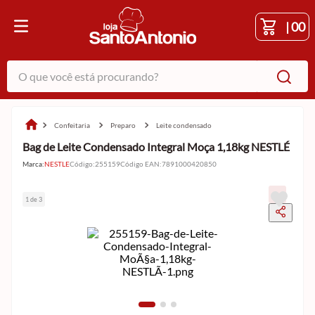
|
00
O que você está procurando?
confeitaria
preparo
leite condensado
Bag de Leite Condensado Integral Moça 1,18kg NESTLÉ
Marca:
NESTLE
Código
:
255159
Código EAN
:
7891000420850
1 de 3