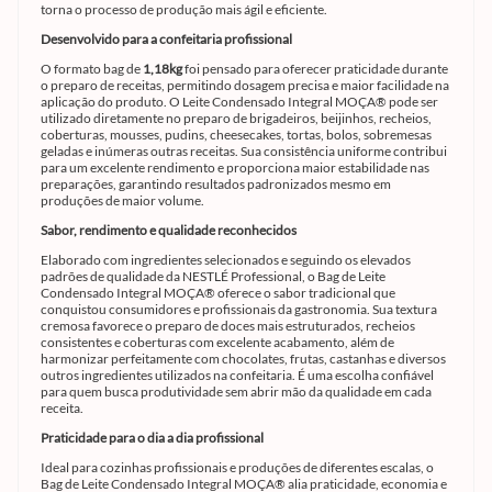
torna o processo de produção mais ágil e eficiente.
Desenvolvido para a confeitaria profissional
O formato bag de
1,18kg
foi pensado para oferecer praticidade durante
o preparo de receitas, permitindo dosagem precisa e maior facilidade na
aplicação do produto. O Leite Condensado Integral MOÇA® pode ser
utilizado diretamente no preparo de brigadeiros, beijinhos, recheios,
coberturas, mousses, pudins, cheesecakes, tortas, bolos, sobremesas
geladas e inúmeras outras receitas. Sua consistência uniforme contribui
para um excelente rendimento e proporciona maior estabilidade nas
preparações, garantindo resultados padronizados mesmo em
produções de maior volume.
Sabor, rendimento e qualidade reconhecidos
Elaborado com ingredientes selecionados e seguindo os elevados
padrões de qualidade da NESTLÉ Professional, o Bag de Leite
Condensado Integral MOÇA® oferece o sabor tradicional que
conquistou consumidores e profissionais da gastronomia. Sua textura
cremosa favorece o preparo de doces mais estruturados, recheios
consistentes e coberturas com excelente acabamento, além de
harmonizar perfeitamente com chocolates, frutas, castanhas e diversos
outros ingredientes utilizados na confeitaria. É uma escolha confiável
para quem busca produtividade sem abrir mão da qualidade em cada
receita.
Praticidade para o dia a dia profissional
Ideal para cozinhas profissionais e produções de diferentes escalas, o
Bag de Leite Condensado Integral MOÇA® alia praticidade, economia e