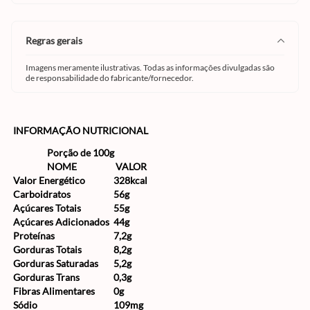
regras gerais
Imagens meramente ilustrativas. Todas as informações divulgadas são
de responsabilidade do fabricante/fornecedor.
INFORMAÇÃO NUTRICIONAL
Porção de 100g
NOME
VALOR
Valor Energético
328kcal
Carboidratos
56g
Açúcares Totais
55g
Açúcares Adicionados
44g
Proteínas
7,2g
Gorduras Totais
8,2g
Gorduras Saturadas
5,2g
Gorduras Trans
0,3g
Fibras Alimentares
0g
Sódio
109mg