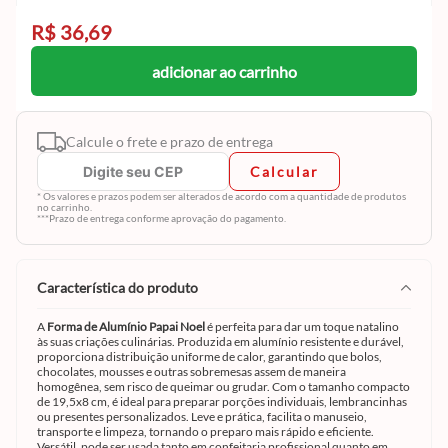
R$ 36,69
adicionar ao carrinho
Calcule o frete e prazo de entrega
Calcular
* Os valores e prazos podem ser alterados de acordo com a quantidade de produtos
no carrinho.
***Prazo de entrega conforme aprovação do pagamento.
característica do produto
A
Forma de Alumínio Papai Noel
é perfeita para dar um toque natalino
às suas criações culinárias. Produzida em alumínio resistente e durável,
proporciona distribuição uniforme de calor, garantindo que bolos,
chocolates, mousses e outras sobremesas assem de maneira
homogênea, sem risco de queimar ou grudar. Com o tamanho compacto
de 19,5x8 cm, é ideal para preparar porções individuais, lembrancinhas
ou presentes personalizados. Leve e prática, facilita o manuseio,
transporte e limpeza, tornando o preparo mais rápido e eficiente.
Versátil, pode ser usada tanto em confeitaria profissional quanto em