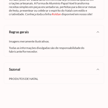
criações artesanais. A Forma de Alumínio Papai Noel transforma
receitas simples em peças encantadoras, perfeitas para decorar mesas
de festa, presentear ou celebrar o espírito do Natal com estilo e
criatividade. Conheça toda a linha
Roldan
disponível em nosso site!
regras gerais
Imagens meramente ilustrativas.
Todas as informações divulgadas são de responsabilidade do
fabricante/fornecedor.
sazonal
PRODUTOS DE NATAL