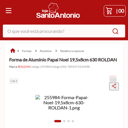
|
00
O que você está procurando?
formas
alumínio
temático e sazonal
Forma de Alumínio Papai Noel 19,5x8cm 630 ROLDAN
Marca:
ROLDAN
Código
:
255984
Código EAN
:
7896973310498
1 de 4