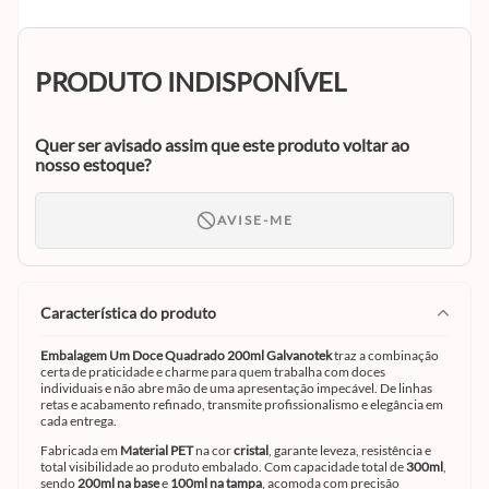
PRODUTO INDISPONÍVEL
Quer ser avisado assim que este produto voltar ao
nosso estoque?
AVISE-ME
característica do produto
Embalagem Um Doce Quadrado 200ml Galvanotek
traz a combinação
certa de praticidade e charme para quem trabalha com doces
individuais e não abre mão de uma apresentação impecável. De linhas
retas e acabamento refinado, transmite profissionalismo e elegância em
cada entrega.
Fabricada em
Material PET
na cor
cristal
, garante leveza, resistência e
total visibilidade ao produto embalado. Com capacidade total de
300ml
,
sendo
200ml na base
e
100ml na tampa
, acomoda com precisão