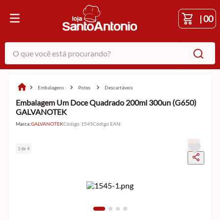
|
00
O que você está procurando?
embalagens
potes
descartáveis
Embalagem Um Doce Quadrado 200ml 300un (G650)
GALVANOTEK
Marca:
GALVANOTEK
Código
:
1545
Código EAN
:
1 de 4