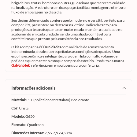
brigadeiros, trufas, bombons e outras guloseimas que merecem cuidado
na finalização. A estrutura em duas peças facilita a montagem e otimiza o
fluxo de embalagem no dia a dia.
Seu design diferenciado confere apelo moderno e versátil, perfeito para
compor kits, presentear ou destacar na vitrine. Indicada tanto para
produções artesanais quanto em maior escala, mantém a qualidade e o
acabamento em cada unidade, sendo uma aliada confiável para
confeiteiros que prezam pela consistência nos resultados.
O kit acompanha
300 unidades
com validade de armazenamento
indeterminada, desde que respeitadas as condições adequadas. Uma
escolha econômica e inteligente para quem lida com alto volume de
pedidos e quer manter o estoque sempre abastecido. Produto da marca
Galvanotek
, referência em embalagens para confeitaria.
informações adicionais
Material:
PET (polietileno tereftalato) e colorante
Cor:
Cristal
Modelo:
G650
Formato:
Quadrado
Dimensões Internas:
7,5 x 7,5 x 4,2 cm