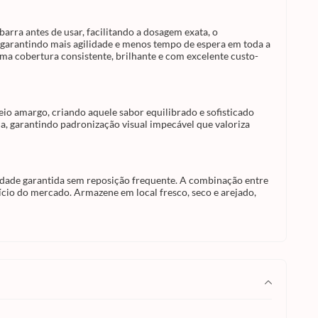
 com a
o
e
barra antes de usar, facilitando a dosagem exata, o
o ao
garantindo mais agilidade e menos tempo de espera em toda a
 Forma
da
 uma cobertura consistente, brilhante e com excelente custo-
cável
 lote.
io amargo, criando aquele sabor equilibrado e sofisticado
 garantindo padronização visual impecável que valoriza
ada
te. A
,
sional
lhor
idade garantida sem reposição frequente. A combinação entre
local
cio do mercado. Armazene em local fresco, seco e arejado,
lor e
a
a