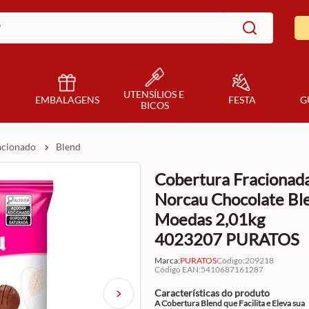
UTENSÍLIOS E 
EMBALAGENS
FESTA
G
BICOS
racionado
blend
Cobertura Fracionad
Norcau Chocolate Bl
Moedas 2,01kg
4023207 PURATOS
Marca:
PURATOS
Código
:
209218
Código EAN
:
5410687161287
Características do produto
A Cobertura Blend que Facilita e Eleva sua