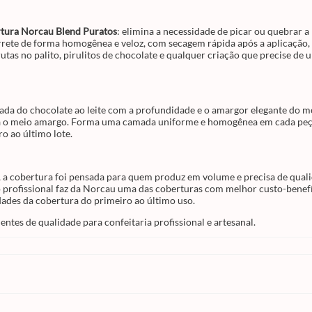
suavidade adocicada do chocolate ao leite
profundidade e o amargor elegante do mei
amargo, criando aquele sabor equilibrado 
tura Norcau Blend Puratos
: elimina a necessidade de picar ou quebrar a 
sofisticado que agrada tanto quem prefere 
ete de forma homogênea e veloz, com secagem rápida após a aplicação, 
leite quanto quem aprecia o meio amargo.
uma camada uniforme e homogênea em ca
utas no palito, pirulitos de chocolate e qualquer criação que precise de
peça, garantindo padronização visual impe
que valoriza qualquer produto na vitrine e
resultado consistente do primeiro ao último
Excelente Rendimento e Custo-Benefício
ada do chocolate ao leite com a profundidade e o amargor elegante do me
Com
1,01kg
por embalagem e excelente
ia o meio amargo. Forma uma camada uniforme e homogênea em cada peça,
rendimento por quilo, a cobertura foi pens
o ao último lote.
para quem produz em volume e precisa de
qualidade garantida sem reposição frequen
combinação entre praticidade no manuseio
ausência de temperagem e resultado profis
faz da Norcau uma das coberturas com me
 a cobertura foi pensada para quem produz em volume e precisa de qual
custo-benefício do mercado. Armazene em 
 profissional faz da Norcau uma das coberturas com melhor custo-benefí
fresco, seco e arejado, longe de fontes de ca
umidade, para preservar as propriedades d
dades da cobertura do primeiro ao último uso.
cobertura do primeiro ao último uso.
Produto da marca
Puratos
, referência em
entes de qualidade para confeitaria profissional e artesanal.
coberturas e ingredientes de qualidade par
confeitaria profissional e artesanal.