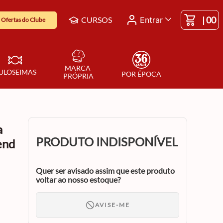
|
00
CURSOS
Entrar
Ofertas do Clube
MARCA 
ULOSEIMAS
POR ÉPOCA
PRÓPRIA
a
PRODUTO INDISPONÍVEL
end
Quer ser avisado assim que este produto
voltar ao nosso estoque?
AVISE-ME