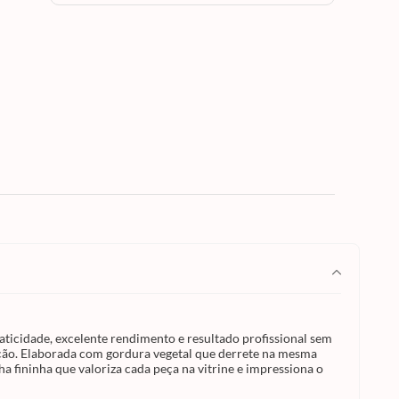
 Blend
ara
dade,
nal
gem,
sso
odução.
e na
ocolate
a
ratos
:
a barra
o
em
e
,
e
anhar
to,
ue
aticidade, excelente rendimento e resultado profissional sem
hante e
ução. Elaborada com gordura vegetal que derrete na mesma
 fininha que valoriza cada peça na vitrine e impressiona o
ladar
a