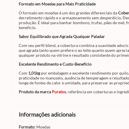
Formato em Moedas para Mais Praticidade
O formato em moedas é um dos grandes diferenciais da
Cober
derretimento rápido e o armazenamento sem desperdício. Derr
produção. É ideal para banhar bombons, trufas, pães de mel, fr
benefício.
Sabor Equilibrado que Agrada Qualquer Paladar
Com seu perfil blend, a cobertura combina a suavidade adocic
que agrada tanto quem prefere o ao leite quanto quem aprec
qualquer produto na vitrine e resultado consistente do primeir
Excelente Rendimento e Custo-Benefício
Com
1,01kg
por embalagem e excelente rendimento por quilo,
praticidade no manuseio, ausência de temperagem e resultado
longe de fontes de calor e umidade, para preservar as proprie
Produto da marca
Puratos
, referência em coberturas e ingredi
informações adicionais
Formato:
Moedas