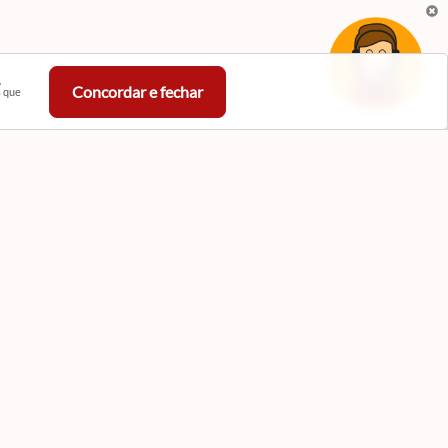
,
Concordar e fechar
s que
astre-se em Nossa Newsletter
eba novidades
CADASTRAR