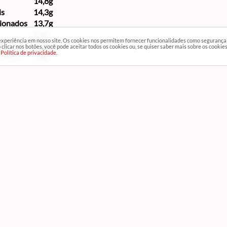
14,8g
is
14,3g
cionados
13,7g
0,8g
 experiência em nosso site. Os cookies nos permitem fornecer funcionalidades como segurança
is
8,1g
clicar nos botões, você pode aceitar todos os cookies ou, se quiser saber mais sobre os cookie
Política de privacidade.
uradas
7,8g
ns
0,1g
tares
0,9g
14mg
Cad
Atendimento
Rec
(11) 2388-3378
SAC:
(11) 4040-2656
Televendas:
(11) 99954-4401
*Fale com um de nossos vendedores
Horário e Endereço - Loja Física
Rua Serra de Juréa, 736 - Tatuapé - São Paulo - SP