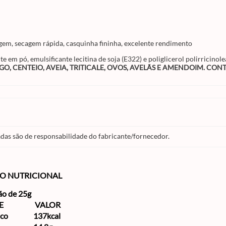
gem, secagem rápida, casquinha fininha, excelente rendimento
e em pó, emulsificante lecitina de soja (E322) e poliglicerol polirricinol
IGO, CENTEIO, AVEIA, TRITICALE, OVOS, AVELÃS E AMENDOIM. CO
das são de responsabilidade do fabricante/fornecedor.
O NUTRICIONAL
ão de 25g
E
VALOR
ico
137kcal