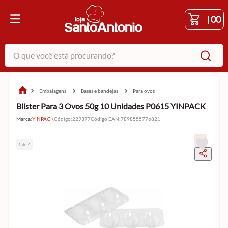
|
00
O que você está procurando?
embalagens
bases e bandejas
para ovos
Blister Para 3 Ovos 50g 10 Unidades P0615 YINPACK
Marca:
YINPACK
Código
:
229377
Código EAN
:
7898555776821
1 de 4