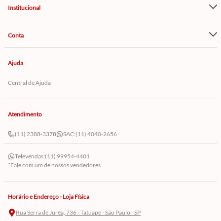
Institucional
Conta
Ajuda
Central de Ajuda
Atendimento
(11) 2388-3378
SAC:
(11) 4040-2656
Televendas:
(11) 99954-4401
*Fale com um de nossos vendedores
Horário e Endereço - Loja Física
Rua Serra de Juréa, 736 - Tatuapé - São Paulo - SP