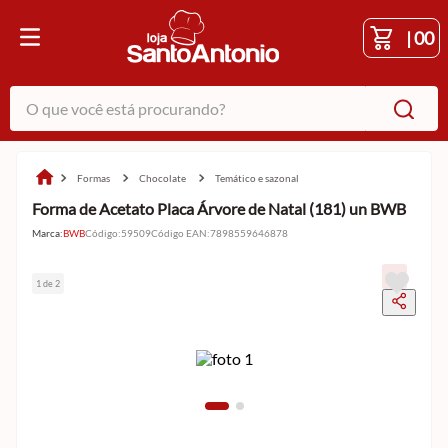
|
00
O que você está procurando?
formas
chocolate
temático e sazonal
Forma de Acetato Placa Árvore de Natal (181) un BWB
Marca:
BWB
Código
:
59509
Código EAN
:
7898559646878
1 de 2