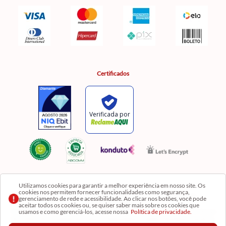
Certificados
Utilizamos cookies para garantir a melhor experiência em nosso site. Os
cookies nos permitem fornecer funcionalidades como segurança,
Razão Social: Comercial Luzia Meire de Gêneros Alimentícios LTDA | CNPJ:
gerenciamento de rede e acessibilidade. Ao clicar nos botões, você pode
08.991.182/0001-11
aceitar todos os cookies ou, se quiser saber mais sobre os cookies que
usamos e como gerenciá-los, acesse nossa
Política de privacidade.
Os preços, produtos e quantidades da Loja Virtual não se aplicam aos da Loja Física. Na Loja
fisíca temos mais variedades de produtos e departamentos. Imagens meramente ilustrativas.