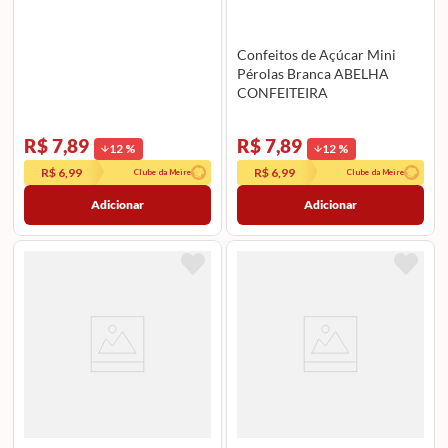
Confeitos de Açúcar Mini
Pérolas Branca ABELHA
CONFEITEIRA
R$ 7,89
R$ 7,89
12
%
12
%
R$ 6,99
R$ 6,99
Clube da Meire
Clube da Meire
Adicionar
Adicionar