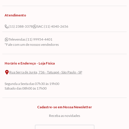
Atendimento
(11) 2388-3378
SAC:
(11) 4040-2656
Televendas:
(11) 99954-4401
*Fale com um de nossos vendedores
Horário e Endereço - Loja Física
Rua Serra de Juréa, 736 - Tatuapé - São Paulo - SP
Segunda a Sexta das 07h30 às 19h00
Sábado das 08h00 às 17h00
Cadastre-se em Nossa Newsletter
Utilizamos cookies para garantir a melhor experiência em nosso site. Os
cookies nos permitem fornecer funcionalidades como segurança,
gerenciamento de rede e acessibilidade. Ao clicar nos botões, você pode
Receba as novidades
aceitar todos os cookies ou, se quiser saber mais sobre os cookies que
usamos e como gerenciá-los, acesse nossa
Política de privacidade.