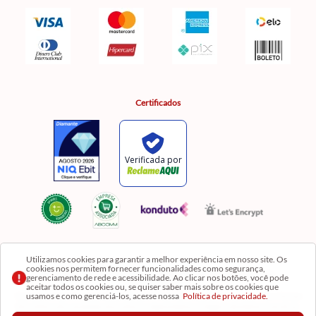
Certificados
Utilizamos cookies para garantir a melhor experiência em nosso site. Os
cookies nos permitem fornecer funcionalidades como segurança,
Razão Social: Comercial Luzia Meire de Gêneros Alimentícios LTDA | CNPJ:
gerenciamento de rede e acessibilidade. Ao clicar nos botões, você pode
08.991.182/0001-11
aceitar todos os cookies ou, se quiser saber mais sobre os cookies que
usamos e como gerenciá-los, acesse nossa
Política de privacidade.
Os preços, produtos e quantidades da Loja Virtual não se aplicam aos da Loja Física. Na Loja
fisíca temos mais variedades de produtos e departamentos. Imagens meramente ilustrativas.