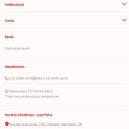
Institucional
Conta
Ajuda
Central de Ajuda
Atendimento
(11) 2388-3378
SAC:
(11) 4040-2656
Televendas:
(11) 99954-4401
*Fale com um de nossos vendedores
Horário e Endereço - Loja Física
Rua Serra de Juréa, 736 - Tatuapé - São Paulo - SP