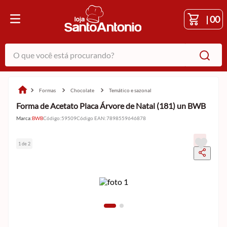
|
00
O que você está procurando?
formas
chocolate
temático e sazonal
Forma de Acetato Placa Árvore de Natal (181) un BWB
Marca:
BWB
Código
:
59509
Código EAN
:
7898559646878
1 de 2