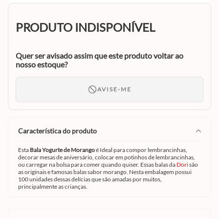
PRODUTO INDISPONÍVEL
Quer ser avisado assim que este produto voltar ao
nosso estoque?
AVISE-ME
característica do produto
Esta
Bala Yogurte de Morango
é Ideal para compor lembrancinhas,
decorar mesas de aniversário, colocar em potinhos de lembrancinhas,
ou carregar na bolsa para comer quando quiser. Essas balas da
Dori
são
as originais e famosas balas sabor morango. Nesta embalagem possui
100 unidades dessas delícias que são amadas por muitos,
principalmente as crianças.