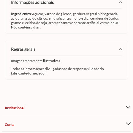
informações adicionais
Ingredientes:
Açúcar, xarope de glicose, gordura vegetal hidrogenada,
acidulante ácido cítrico, emulsificantes mono e diglicerideos de ácidos
graxos e lecitina de soja, aromatizantes e corante artificial vermelho 40.
Não contém glúten.
regras gerais
Imagens meramente ilustrativas.
Todas as informações divulgadas são de responsabilidade do
fabricante/fornecedor.
Institucional
Conta