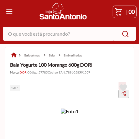
|
00
O que você está procurando?
guloseimas
bala
embrulhadas
Bala Yogurte 100 Morango 600g DORI
Marca:
DORI
Código
:
57785
Código EAN
:
7896058591507
1 de 1