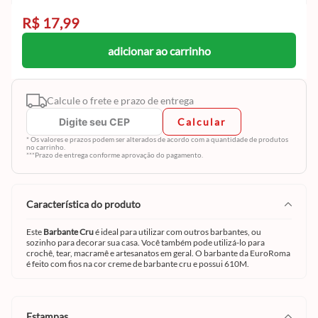
R$ 17,99
adicionar ao carrinho
Calcule o frete e prazo de entrega
Calcular
* Os valores e prazos podem ser alterados de acordo com a quantidade de produtos
no carrinho.
***Prazo de entrega conforme aprovação do pagamento.
característica do produto
Este
Barbante Cru
é ideal para utilizar com outros barbantes, ou
sozinho para decorar sua casa. Você também pode utilizá-lo para
crochê, tear, macramê e artesanatos em geral. O barbante da EuroRoma
é feito com fios na cor creme de barbante cru e possui 610M.
estampas