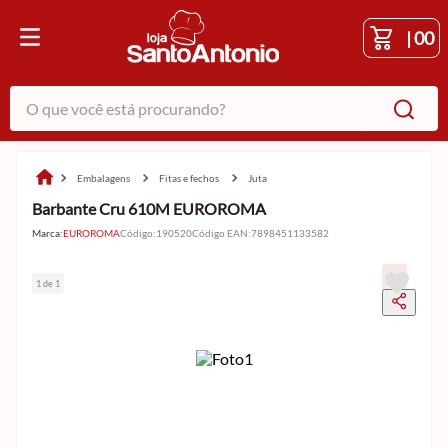
|
00
O que você está procurando?
embalagens
fitas e fechos
juta
Barbante Cru 610M EUROROMA
Marca:
EUROROMA
Código
:
190520
Código EAN
:
7898451133582
1 de 1