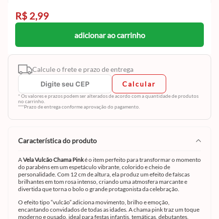
R$ 2,99
adicionar ao carrinho
Calcule o frete e prazo de entrega
Calcular
* Os valores e prazos podem ser alterados de acordo com a quantidade de produtos
no carrinho.
***Prazo de entrega conforme aprovação do pagamento.
característica do produto
A
Vela Vulcão Chama Pink
é o item perfeito para transformar o momento
do parabéns em um espetáculo vibrante, colorido e cheio de
personalidade. Com 12 cm de altura, ela produz um efeito de faíscas
brilhantes em tom rosa intenso, criando uma atmosfera marcante e
divertida que torna o bolo o grande protagonista da celebração.
O efeito tipo “vulcão” adiciona movimento, brilho e emoção,
encantando convidados de todas as idades. A chama pink traz um toque
moderno e ousado, ideal para festas infantis, temáticas, debutantes,