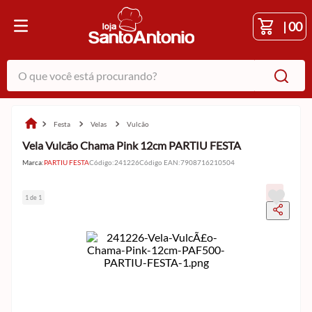
|
00
O que você está procurando?
festa
velas
vulcão
Vela Vulcão Chama Pink 12cm PARTIU FESTA
Marca:
PARTIU FESTA
Código
:
241226
Código EAN
:
7908716210504
1 de 1