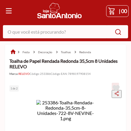
|
00
O que você está procurando?
festa
decoração
toalhas
redonda
Toalha de Papel Rendada Redonda 35,5cm 8 Unidades
RELEVO
Marca:
RELEVO
Código
:
253386
Código EAN
:
7898197908154
1 de 2