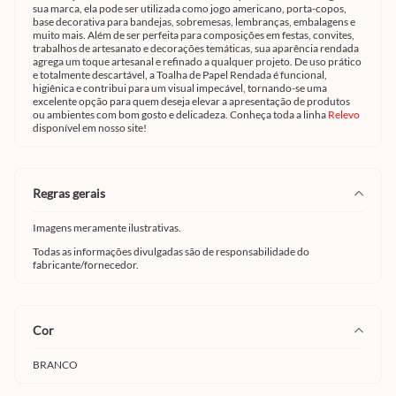
sua marca, ela pode ser utilizada como jogo americano, porta-copos,
base decorativa para bandejas, sobremesas, lembranças, embalagens e
muito mais. Além de ser perfeita para composições em festas, convites,
trabalhos de artesanato e decorações temáticas, sua aparência rendada
agrega um toque artesanal e refinado a qualquer projeto. De uso prático
e totalmente descartável, a Toalha de Papel Rendada é funcional,
higiênica e contribui para um visual impecável, tornando-se uma
excelente opção para quem deseja elevar a apresentação de produtos
ou ambientes com bom gosto e delicadeza. Conheça toda a linha
Relevo
disponível em nosso site!
regras gerais
Imagens meramente ilustrativas.
Todas as informações divulgadas são de responsabilidade do
fabricante/fornecedor.
cor
BRANCO