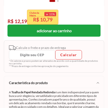
exclusivo
Clube da
11
%
Clube da Meire.
Meire
R$ 10,79
Cadastre-se e aproveite
R$ 12,19
adicionar ao carrinho
Calcule o frete e prazo de entrega
Calcular
* Os valores e prazos podem ser alterados de acordo com a quantidade de produtos
no carrinho.
***Prazo de entrega conforme aprovação do pagamento.
característica do produto
A
Toalha de Papel Rendada Redonda
é um item indispensável para quem
busca unir elegância, versatilidade e praticidade em diferentes tipos de
apresentações. Confeccionada em papel branco de qualidade, possui
um delicado acabamento rendado nas bordas, que transmite charme,
sofisticação e cuidado com os detalhes. Ideal para valorizar a imagem da