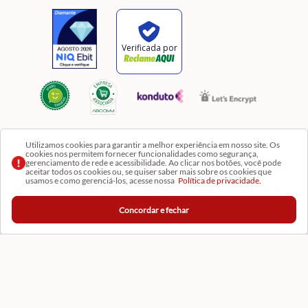
Utilizamos cookies para garantir a melhor experiência em nosso site. Os
cookies nos permitem fornecer funcionalidades como segurança,
Razão Social: Comercial Luzia Meire de Gêneros Alimentícios LTDA | CNPJ:
gerenciamento de rede e acessibilidade. Ao clicar nos botões, você pode
08.991.182/0001-11
aceitar todos os cookies ou, se quiser saber mais sobre os cookies que
usamos e como gerenciá-los, acesse nossa
Política de privacidade.
Os preços, produtos e quantidades da Loja Virtual não se aplicam aos da Loja Física. Na Loja
fisíca temos mais variedades de produtos e departamentos. Imagens meramente ilustrativas.
Concordar e fechar