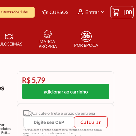
|
00
CURSOS
Entrar
Ofertas do Clube
MARCA 
ULOSEIMAS
POR ÉPOCA
PRÓPRIA
R$ 5,79
es
adicionar ao carrinho
Calcule o frete e prazo de entrega
Calcular
zar
rodutos
* Os valores e prazos podem ser alterados de acordo com a
 Feita
quantidade de produtos no carrinho.