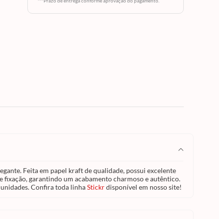
te
***Prazo de entrega conforme aprovação do pagamento.
ra
ração e
oso e
ores e
sários
15
vel em
gante. Feita em papel kraft de qualidade, possui excelente
o e fixação, garantindo um acabamento charmoso e autêntico.
unidades. Confira toda linha
Stickr
disponível em nosso site!