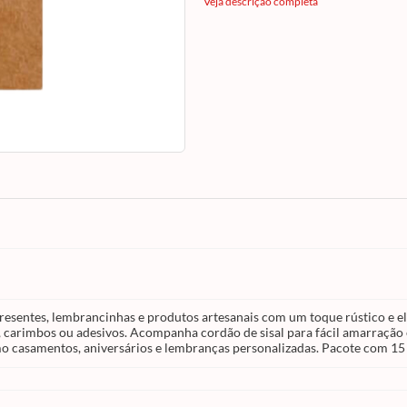
em papel kraft de qualidade, possui excelen
Veja descrição completa
resistência e um design versátil, perfeito pa
escrita manual, carimbos ou adesivos.
Acompanha cordão de sisal para fácil amar
fixação, garantindo um acabamento charm
autêntico. Ideal para artesãos, empreended
eventos especiais como casamentos, aniver
e lembranças personalizadas. Pacote com 
unidades. Confira toda linha
Stickr
disponí
nosso site!
resentes, lembrancinhas e produtos artesanais com um toque rústico e ele
ual, carimbos ou adesivos. Acompanha cordão de sisal para fácil amarraçã
mo casamentos, aniversários e lembranças personalizadas. Pacote com 15 