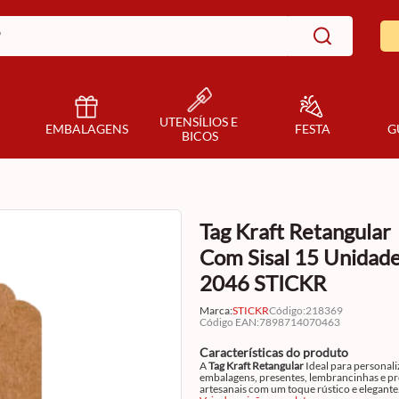
UTENSÍLIOS E 
EMBALAGENS
FESTA
G
BICOS
Tag Kraft Retangular
Com Sisal 15 Unidad
2046 STICKR
Marca:
STICKR
Código
:
218369
Código EAN
:
7898714070463
Características do produto
A
Tag Kraft Retangular
Ideal para personali
embalagens, presentes, lembrancinhas e p
artesanais com um toque rústico e elegante.