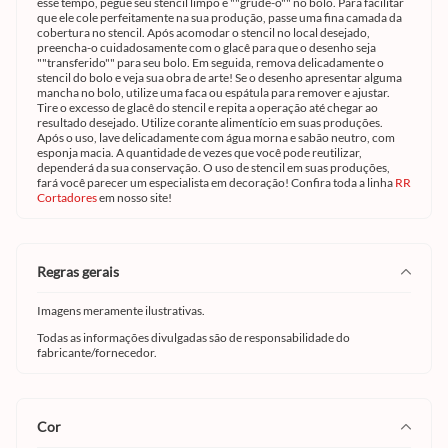
esse tempo, pegue seu stencil limpo e ""grude-o"" no bolo. Para facilitar
que ele cole perfeitamente na sua produção, passe uma fina camada da
cobertura no stencil. Após acomodar o stencil no local desejado,
preencha-o cuidadosamente com o glacê para que o desenho seja
""transferido"" para seu bolo. Em seguida, remova delicadamente o
stencil do bolo e veja sua obra de arte! Se o desenho apresentar alguma
mancha no bolo, utilize uma faca ou espátula para remover e ajustar.
Tire o excesso de glacê do stencil e repita a operação até chegar ao
resultado desejado. Utilize corante alimentício em suas produções.
Após o uso, lave delicadamente com água morna e sabão neutro, com
esponja macia. A quantidade de vezes que você pode reutilizar,
dependerá da sua conservação. O uso de stencil em suas produções,
fará você parecer um especialista em decoração! Confira toda a linha
RR
Cortadores
em nosso site!
regras gerais
Imagens meramente ilustrativas.
Todas as informações divulgadas são de responsabilidade do
fabricante/fornecedor.
cor