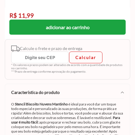
R$ 11,99
adicionar ao carrinho
Calcule o frete e prazo de entrega
Calcular
* Os valores e prazos podem ser alterados de acordo com a quantidade de produtos
no carrinho.
***Prazo de entrega conforme aprovação do pagamento.
característica do produto
O
Stencil Biscoito Nuvens Mantinho
é ideal para você dar um toque
todo especial e personalizado às suas produções, de forma prática e
rápida! Além de biscoitos, bolos e tortas, você pode usar e abusar da sua
criatividade e decorar outras sobremesas. É lavável e reutilizável.
Para
usar é muito fácil:
após preparar e rechear seu bolo, cubra com glacê e
coloque seu bolo na geladeira por pelo menos uma hora. É importante
que seu bolo esteja gelado para que o resultado seja excelente! Após