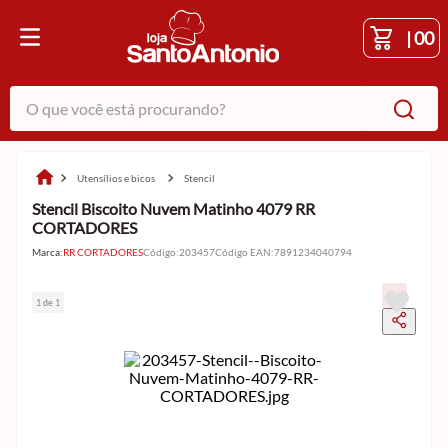
|
00
O que você está procurando?
utensílios e bicos
stencil
Stencil Biscoito Nuvem Matinho 4079 RR
CORTADORES
Marca:
RR CORTADORES
Código
:
203457
Código EAN
:
7891234040794
1 de 1