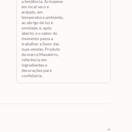
a tendência. Armazene
em local seco e
arejado, em
temperatura ambiente,
ao abrigo de luz e
umidade, e, após
aberto, e o sabor do
momento passa a
trabalhar a favor das
suas vendas. Produto
da marca Mavalério,
referência em
ingredientes e
decorações para
confeitaria.