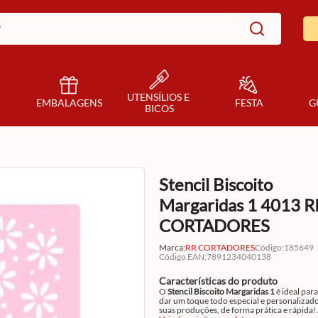
UTENSÍLIOS E 
EMBALAGENS
FESTA
G
BICOS
Stencil Biscoito
Margaridas 1 4013 R
CORTADORES
Marca:
RR CORTADORES
Código
:
185649
Código EAN
:
7891234040138
Características do produto
O
Stencil Biscoito Margaridas 1
é ideal par
dar um toque todo especial e personalizado
suas produções, de forma prática e rápida!