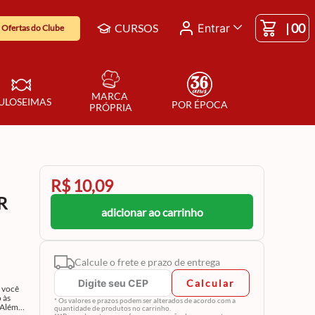
|
00
CURSOS
Entrar
Ofertas do Clube
MARCA 
ULOSEIMAS
POR ÉPOCA
PRÓPRIA
R$ 10,09
R
adicionar ao carrinho
Calcule o frete e prazo de entrega
Calcular
a você
 às
* Os valores e prazos podem ser alterados de acordo com a
 Além
quantidade de produtos no carrinho.