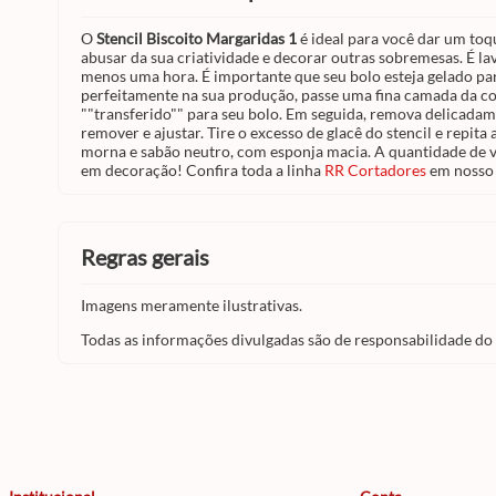
O
Stencil Biscoito Margaridas 1
é ideal para você dar um toqu
abusar da sua criatividade e decorar outras sobremesas. É lav
menos uma hora. É importante que seu bolo esteja gelado para
perfeitamente na sua produção, passe uma fina camada da co
""transferido"" para seu bolo. Em seguida, remova delicadame
remover e ajustar. Tire o excesso de glacê do stencil e repi
morna e sabão neutro, com esponja macia. A quantidade de ve
em decoração! Confira toda a linha
RR Cortadores
em nosso 
regras gerais
Imagens meramente ilustrativas.
Todas as informações divulgadas são de responsabilidade do