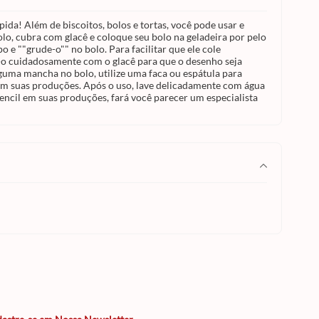
ida! Além de biscoitos, bolos e tortas, você pode usar e
lo, cubra com glacê e coloque seu bolo na geladeira por pelo
 e ""grude-o"" no bolo. Para facilitar que ele cole
a-o cuidadosamente com o glacê para que o desenho seja
lguma mancha no bolo, utilize uma faca ou espátula para
io em suas produções. Após o uso, lave delicadamente com água
encil em suas produções, fará você parecer um especialista