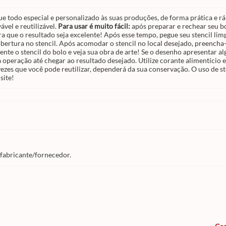
e todo especial e personalizado às suas produções, de forma prática e ráp
ável e reutilizável.
Para usar é muito fácil:
após preparar e rechear seu bo
 que o resultado seja excelente! Após esse tempo, pegue seu stencil limpo
bertura no stencil. Após acomodar o stencil no local desejado, preench
nte o stencil do bolo e veja sua obra de arte! Se o desenho apresentar a
ta a operação até chegar ao resultado desejado. Utilize corante alimentíc
zes que você pode reutilizar, dependerá da sua conservação. O uso de st
site!
 fabricante/fornecedor.