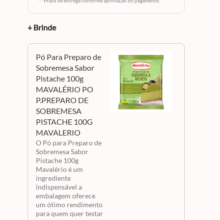
 e
***Prazo de entrega conforme aprovação do pagamento.
ar é
o,
deira
+ Brinde
cil
ue ele
Pó Para Preparo de
e uma
Sobremesa Sabor
encha-o
esenho
Pistache 100g
da,
MAVALÉRIO PO
eja sua
P.PREPARO DE
la para
o
SOBREMESA
sultado
PISTACHE 100G
as
e com
MAVALERIO
acia. A
ar,
O Pó para Preparo de
encil
Sobremesa Sabor
Pistache 100g
da a linha
Mavalério é um
ingrediente
indispensável a
embalagem oferece
um ótimo rendimento
para quem quer testar