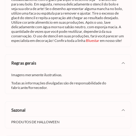
para seu bolo. Em seguida, remova delicadamente o stencil do bolo e
veja sua obra de arte! Se o desenho apresentar alguma mancha no bolo,
utilize uma faca ou espátula para remover e ajustar. Tire o excesso de
glacê do stencil e repita a operação até chegar ao resultado desejado.
Utilize corante alimentício em suas produções. Após o uso, lave
delicadamente com água morna e sabão neutro, com esponja macia. A
quantidade de vezes que você pode reutilizar, dependerá da sua
conservação. O uso de stencil em suas produções, fará você parecer um
especialista em decoração! Confira toda a linha
Bluestar
em nosso site!
regras gerais
Imagens meramente ilustrativas.
Todas as informações divulgadas são de responsabilidade do
fabricante/fornecedor.
sazonal
PRODUTOS DE HALLOWEEN