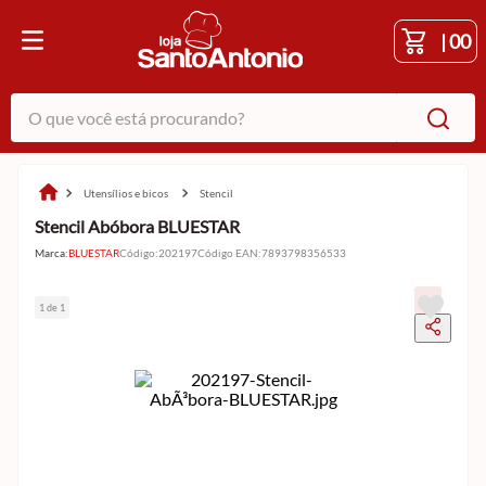
|
00
O que você está procurando?
utensílios e bicos
stencil
Stencil Abóbora BLUESTAR
Marca:
BLUESTAR
Código
:
202197
Código EAN
:
7893798356533
1 de 1