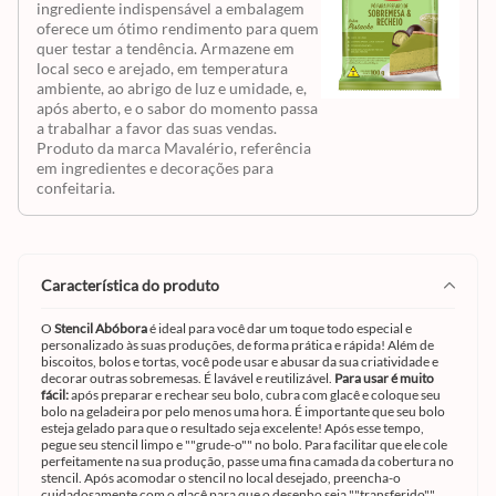
ingrediente indispensável a embalagem
oferece um ótimo rendimento para quem
quer testar a tendência. Armazene em
local seco e arejado, em temperatura
ambiente, ao abrigo de luz e umidade, e,
após aberto, e o sabor do momento passa
a trabalhar a favor das suas vendas.
Produto da marca Mavalério, referência
em ingredientes e decorações para
confeitaria.
característica do produto
O
Stencil Abóbora
é ideal para você dar um toque todo especial e
personalizado às suas produções, de forma prática e rápida! Além de
biscoitos, bolos e tortas, você pode usar e abusar da sua criatividade e
decorar outras sobremesas. É lavável e reutilizável.
Para usar é muito
fácil:
após preparar e rechear seu bolo, cubra com glacê e coloque seu
bolo na geladeira por pelo menos uma hora. É importante que seu bolo
esteja gelado para que o resultado seja excelente! Após esse tempo,
pegue seu stencil limpo e ""grude-o"" no bolo. Para facilitar que ele cole
perfeitamente na sua produção, passe uma fina camada da cobertura no
stencil. Após acomodar o stencil no local desejado, preencha-o
cuidadosamente com o glacê para que o desenho seja ""transferido""