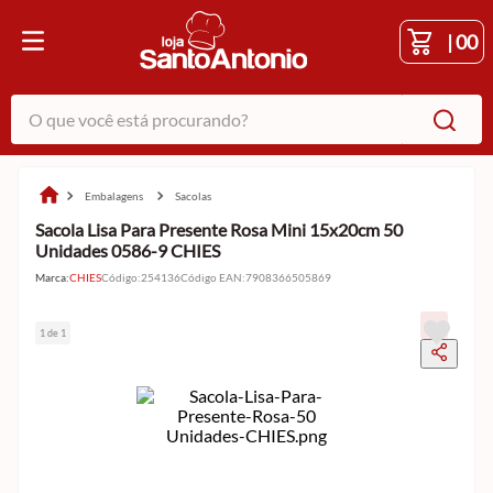
|
00
O que você está procurando?
embalagens
sacolas
Sacola Lisa Para Presente Rosa Mini 15x20cm 50
Unidades 0586-9 CHIES
Marca:
CHIES
Código
:
254136
Código EAN
:
7908366505869
1 de 1