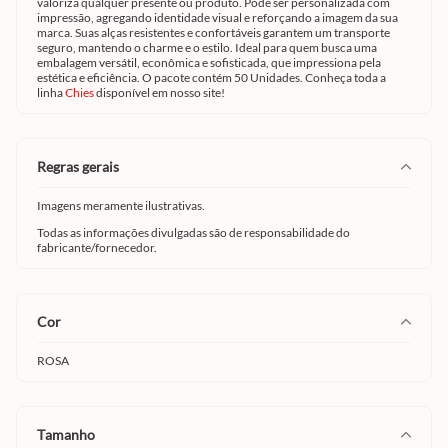
valoriza qualquer presente ou produto. Pode ser personalizada com
impressão, agregando identidade visual e reforçando a imagem da sua
marca. Suas alças resistentes e confortáveis garantem um transporte
seguro, mantendo o charme e o estilo. Ideal para quem busca uma
embalagem versátil, econômica e sofisticada, que impressiona pela
estética e eficiência. O pacote contém 50 Unidades. Conheça toda a
linha
Chies
disponível em nosso site!
regras gerais
Imagens meramente ilustrativas.
Todas as informações divulgadas são de responsabilidade do
fabricante/fornecedor.
cor
ROSA
tamanho