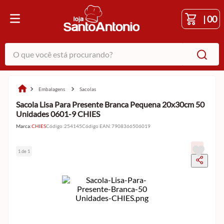
|
00
O que você está procurando?
embalagens
sacolas
Sacola Lisa Para Presente Branca Pequena 20x30cm 50
Unidades 0601-9 CHIES
Marca:
CHIES
Código
:
254145
Código EAN
:
7908366506019
1 de 1