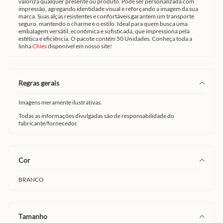
valoriza qualquer presente ou produto. Pode ser personalizada com
impressão, agregando identidade visual e reforçando a imagem da sua
marca. Suas alças resistentes e confortáveis garantem um transporte
seguro, mantendo o charme e o estilo. Ideal para quem busca uma
embalagem versátil, econômica e sofisticada, que impressiona pela
estética e eficiência. O pacote contém 50 Unidades. Conheça toda a
linha
Chies
disponível em nosso site!
regras gerais
Imagens meramente ilustrativas.
Todas as informações divulgadas são de responsabilidade do
fabricante/fornecedor.
cor
BRANCO
tamanho