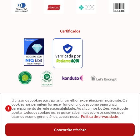
Certificados
Utilizamos cookies para garantir a melhor experiência em nosso site. Os
cookies nos permitem fornecer funcionalidades como segurança,
Razão Social: Comercial Luzia Meire de Gêneros Alimentícios LTDA | CNPJ:
gerenciamento de rede e acessibilidade. Ao clicar nos botões, você pode
08.991.182/0001-11
aceitar todos os cookies ou, se quiser saber mais sobre os cookies que
usamos e como gerenciá-los, acesse nossa
Política de privacidade.
Os preços, produtos e quantidades da Loja Virtual não se aplicam aos da Loja Física. Na Loja
fisíca temos mais variedades de produtos e departamentos. Imagens meramente ilustrativas.
Concordar e fechar