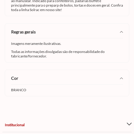
ao manusear. Indicado para confeiteiros, padarias buffet e
principalmente para o preparp de bolos, tortas e doces em geral. Confira
toda a linha
Solrac em nosso site!
regras gerais
Imagens meramente ilustrativas.
Todas as informações divulgadas são de responsabilidade do
fabricante/fornecedor.
cor
BRANCO
Institucional