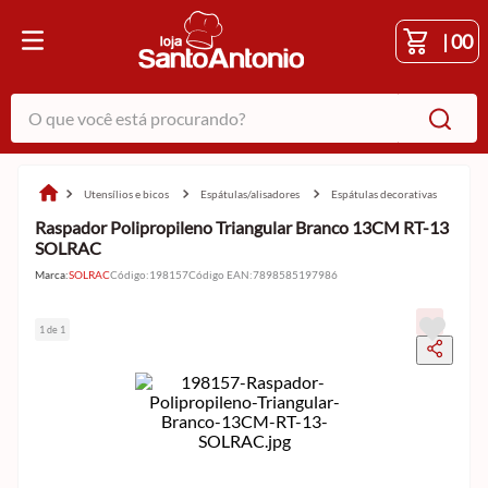
|
00
O que você está procurando?
utensílios e bicos
espátulas/alisadores
espátulas decorativas
Raspador Polipropileno Triangular Branco 13CM RT-13
SOLRAC
Marca:
SOLRAC
Código
:
198157
Código EAN
:
7898585197986
1 de 1