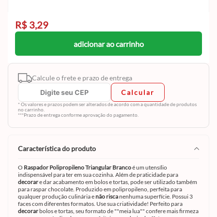
R$ 3,29
adicionar ao carrinho
Calcule o frete e prazo de entrega
Calcular
* Os valores e prazos podem ser alterados de acordo com a quantidade de produtos
no carrinho.
***Prazo de entrega conforme aprovação do pagamento.
característica do produto
O
Raspador Polipropileno Triangular Branco
é um utensílio
indispensável para ter em sua cozinha. Além de praticidade para
decorar
e dar acabamento em bolos e tortas, pode ser utilizado também
para raspar chocolate. Produzido em polipropileno, perfeita para
qualquer produção culinária e
não risca
nenhuma superfície. Possui 3
faces com diferentes formatos. Use sua criatividade! Perfeito para
decorar
bolos e tortas, seu formato de ""meia lua"" confere mais firmeza