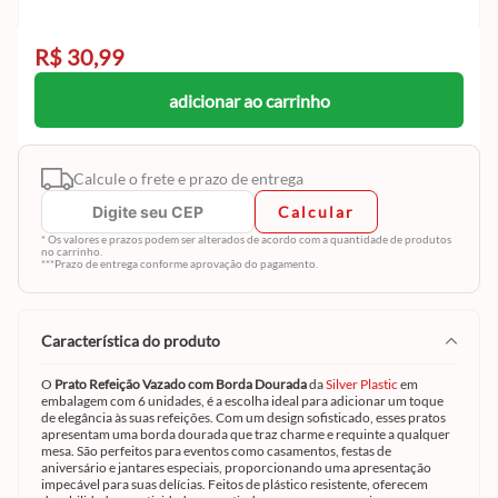
R$ 30,99
adicionar ao carrinho
Calcule o frete e prazo de entrega
Calcular
* Os valores e prazos podem ser alterados de acordo com a quantidade de produtos
no carrinho.
***Prazo de entrega conforme aprovação do pagamento.
característica do produto
O
Prato Refeição Vazado com Borda Dourada
da
Silver Plastic
em
embalagem com 6 unidades, é a escolha ideal para adicionar um toque
de elegância às suas refeições. Com um design sofisticado, esses pratos
apresentam uma borda dourada que traz charme e requinte a qualquer
mesa. São perfeitos para eventos como casamentos, festas de
aniversário e jantares especiais, proporcionando uma apresentação
impecável para suas delícias. Feitos de plástico resistente, oferecem