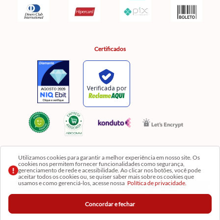
Certificados
Utilizamos cookies para garantir a melhor experiência em nosso site. Os
cookies nos permitem fornecer funcionalidades como segurança,
Razão Social: Comercial Luzia Meire de Gêneros Alimentícios LTDA | CNPJ:
gerenciamento de rede e acessibilidade. Ao clicar nos botões, você pode
08.991.182/0001-11
aceitar todos os cookies ou, se quiser saber mais sobre os cookies que
usamos e como gerenciá-los, acesse nossa
Política de privacidade.
Os preços, produtos e quantidades da Loja Virtual não se aplicam aos da Loja Física. Na Loja
fisíca temos mais variedades de produtos e departamentos. Imagens meramente ilustrativas.
Concordar e fechar