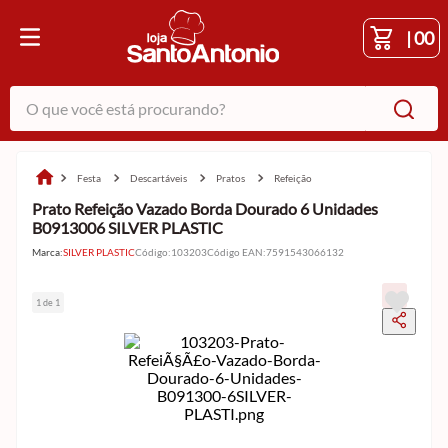
|
00
O que você está procurando?
festa
descartáveis
pratos
refeição
Prato Refeição Vazado Borda Dourado 6 Unidades
B0913006 SILVER PLASTIC
Marca:
SILVER PLASTIC
Código
:
103203
Código EAN
:
7591543066132
1 de 1