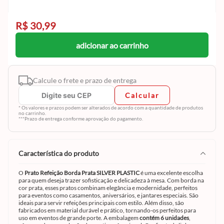
R$ 30,99
adicionar ao carrinho
Calcule o frete e prazo de entrega
Calcular
* Os valores e prazos podem ser alterados de acordo com a quantidade de produtos
no carrinho.
***Prazo de entrega conforme aprovação do pagamento.
característica do produto
O
Prato Refeição Borda Prata SILVER PLASTIC
é uma excelente escolha
para quem deseja trazer sofisticação e delicadeza à mesa. Com borda na
cor prata, esses pratos combinam elegância e modernidade, perfeitos
para eventos como casamentos, aniversários, e jantares especiais. São
ideais para servir refeições principais com estilo. Além disso, são
fabricados em material durável e prático, tornando-os perfeitos para
uso em eventos de grande porte. A embalagem
contém 6 unidades
,