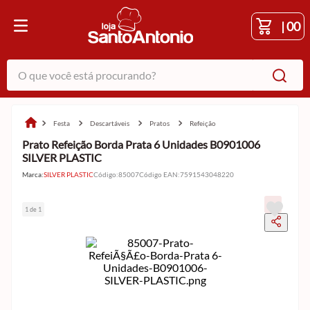
|
00
O que você está procurando?
festa
descartáveis
pratos
refeição
Prato Refeição Borda Prata 6 Unidades B0901006
SILVER PLASTIC
Marca:
SILVER PLASTIC
Código
:
85007
Código EAN
:
7591543048220
1 de 1