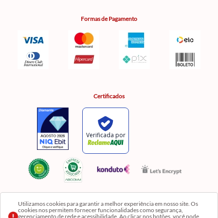
Formas de Pagamento
Certificados
Utilizamos cookies para garantir a melhor experiência em nosso site. Os
cookies nos permitem fornecer funcionalidades como segurança,
Razão Social: Comercial Luzia Meire de Gêneros Alimentícios LTDA | CNPJ:
gerenciamento de rede e acessibilidade. Ao clicar nos botões, você pode