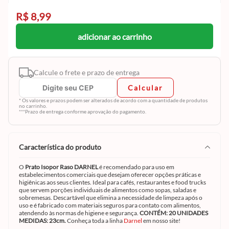
R$ 8,99
adicionar ao carrinho
Calcule o frete e prazo de entrega
Calcular
* Os valores e prazos podem ser alterados de acordo com a quantidade de produtos
no carrinho.
***Prazo de entrega conforme aprovação do pagamento.
característica do produto
O
Prato Isopor Raso DARNEL
é recomendado para uso em
estabelecimentos comerciais que desejam oferecer opções práticas e
higiênicas aos seus clientes. Ideal para cafés, restaurantes e food trucks
que servem porções individuais de alimentos como sopas, saladas e
sobremesas. Descartável que elimina a necessidade de limpeza após o
uso e é fabricado com materiais seguros para contato com alimentos,
atendendo às normas de higiene e segurança.
CONTÉM: 20 UNIDADES
MEDIDAS: 23cm.
Conheça toda a linha
Darnel
em nosso site!