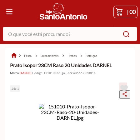
|
00
O que você está procurando?
festa
descartáveis
pratos
refeição
Prato Isopor 23CM Raso 20 Unidades DARNEL
Marca:
DARNEL
Código
:
151010
Código EAN
:
645667223814
1 de 1