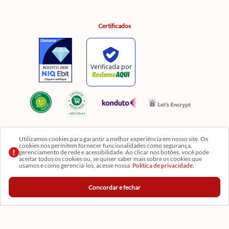
Certificados
Utilizamos cookies para garantir a melhor experiência em nosso site. Os
cookies nos permitem fornecer funcionalidades como segurança,
Razão Social: Comercial Luzia Meire de Gêneros Alimentícios LTDA | CNPJ:
gerenciamento de rede e acessibilidade. Ao clicar nos botões, você pode
08.991.182/0001-11
aceitar todos os cookies ou, se quiser saber mais sobre os cookies que
usamos e como gerenciá-los, acesse nossa
Política de privacidade.
Os preços, produtos e quantidades da Loja Virtual não se aplicam aos da Loja Física. Na Loja
fisíca temos mais variedades de produtos e departamentos. Imagens meramente ilustrativas.
Concordar e fechar