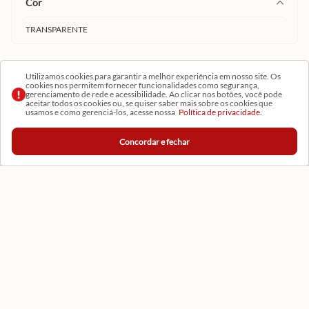
cor
TRANSPARENTE
Utilizamos cookies para garantir a melhor experiência em nosso site. Os
formato
cookies nos permitem fornecer funcionalidades como segurança,
gerenciamento de rede e acessibilidade. Ao clicar nos botões, você pode
aceitar todos os cookies ou, se quiser saber mais sobre os cookies que
RETANGULAR
usamos e como gerenciá-los, acesse nossa
Política de privacidade.
Concordar e fechar
Institucional
Conta
Ajuda
Central de Ajuda