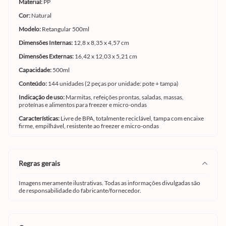
Material:
PP
Cor:
Natural
Modelo:
Retangular 500ml
Dimensões Internas:
12,8 x 8,35 x 4,57 cm
Dimensões Externas:
16,42 x 12,03 x 5,21 cm
Capacidade:
500ml
Conteúdo:
144 unidades (2 peças por unidade: pote + tampa)
Indicação de uso:
Marmitas, refeições prontas, saladas, massas,
proteínas e alimentos para freezer e micro-ondas
Características:
Livre de BPA, totalmente reciclável, tampa com encaixe
firme, empilhável, resistente ao freezer e micro-ondas
regras gerais
Imagens meramente ilustrativas. Todas as informações divulgadas são
de responsabilidade do fabricante/fornecedor.