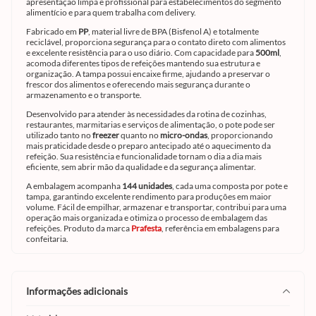
apresentação limpa e profissional para estabelecimentos do segmento
alimentício e para quem trabalha com delivery.
Fabricado em
PP
, material livre de BPA (Bisfenol A) e totalmente
reciclável, proporciona segurança para o contato direto com alimentos
e excelente resistência para o uso diário. Com capacidade para
500ml
,
acomoda diferentes tipos de refeições mantendo sua estrutura e
organização. A tampa possui encaixe firme, ajudando a preservar o
frescor dos alimentos e oferecendo mais segurança durante o
armazenamento e o transporte.
Desenvolvido para atender às necessidades da rotina de cozinhas,
restaurantes, marmitarias e serviços de alimentação, o pote pode ser
utilizado tanto no
freezer
quanto no
micro-ondas
, proporcionando
mais praticidade desde o preparo antecipado até o aquecimento da
refeição. Sua resistência e funcionalidade tornam o dia a dia mais
eficiente, sem abrir mão da qualidade e da segurança alimentar.
A embalagem acompanha
144 unidades
, cada uma composta por pote e
tampa, garantindo excelente rendimento para produções em maior
volume. Fácil de empilhar, armazenar e transportar, contribui para uma
operação mais organizada e otimiza o processo de embalagem das
refeições. Produto da marca
Prafesta
, referência em embalagens para
confeitaria.
informações adicionais