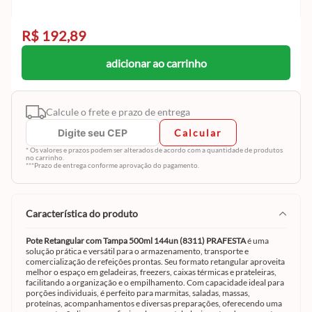
R$ 192,89
adicionar ao carrinho
Calcule o frete e prazo de entrega
Calcular
* Os valores e prazos podem ser alterados de acordo com a quantidade de produtos
no carrinho.
***Prazo de entrega conforme aprovação do pagamento.
característica do produto
Pote Retangular com Tampa 500ml 144un (8311) PRAFESTA
é uma
solução prática e versátil para o armazenamento, transporte e
comercialização de refeições prontas. Seu formato retangular aproveita
melhor o espaço em geladeiras, freezers, caixas térmicas e prateleiras,
facilitando a organização e o empilhamento. Com capacidade ideal para
porções individuais, é perfeito para marmitas, saladas, massas,
proteínas, acompanhamentos e diversas preparações, oferecendo uma