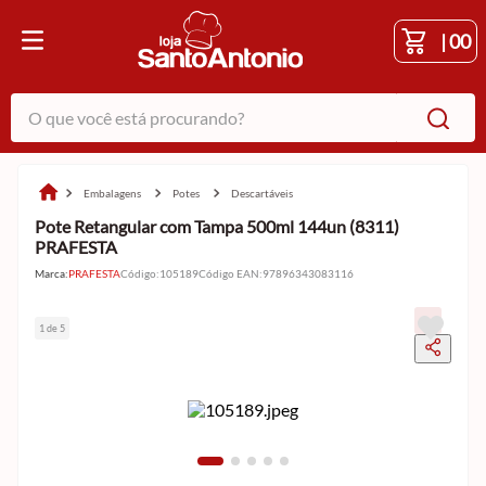
|
00
O que você está procurando?
embalagens
potes
descartáveis
Pote Retangular com Tampa 500ml 144un (8311)
PRAFESTA
Marca:
PRAFESTA
Código
:
105189
Código EAN
:
97896343083116
1 de 5