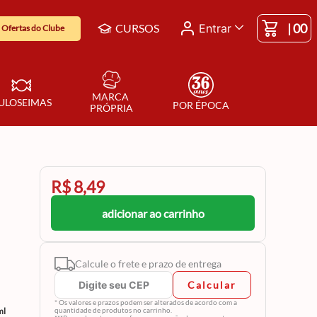
|
00
CURSOS
Entrar
Ofertas do Clube
MARCA 
ULOSEIMAS
POR ÉPOCA
PRÓPRIA
R$ 8,49
adicionar ao carrinho
Calcule o frete e prazo de entrega
Calcular
* Os valores e prazos podem ser alterados de acordo com a
ml
quantidade de produtos no carrinho.