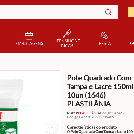
UTENSÍLIOS E 
EMBALAGENS
FESTA
G
BICOS
Pote Quadrado Com
Tampa e Lacre 150ml
10un (1646)
PLASTILÂNIA
Marca:
PLASTILÂNIA
Código
:
245457
Código EAN
:
7898603985489
Características do produto
O
Pote Quadrado Com Tampa e Lacre 150