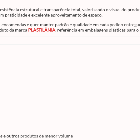
referência em embalagens plásticas para o 
alimentício.
resistência estrutural e transparência total, valorizando o visual do pr
om praticidade e excelente aproveitamento de espaço.
om encomendas e quer manter padrão e qualidade em cada pedido entreg
oduto da marca
PLASTILÂNIA
, referência em embalagens plásticas para o 
ses e outros produtos de menor volume