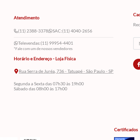
Cad
Atendimento
Rec
(11) 2388-3378
SAC:
(11) 4040-2656
Televendas:
(11) 99954-4401
*Fale com um de nossos vendedores
Horário e Endereço - Loja Física
Rua Serra de Juréa, 736 - Tatuapé - São Paulo - SP
Segunda a Sexta das 07h30 às 19h00
Sábado das 08h00 às 17h00
Certificados