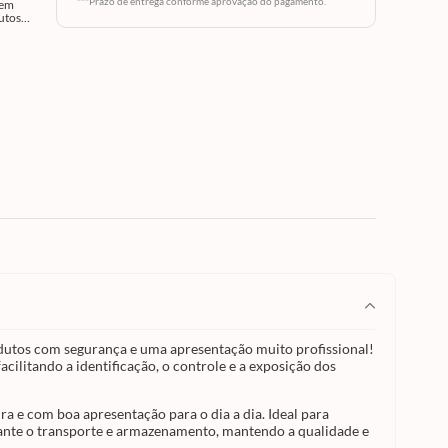
***Prazo de entrega conforme aprovação do pagamento.
uem
utos
pa com
te pote
de,
ais que
a e
l para
s e
rante o
 chegar
dade
,
arência
alado.
oca de
s
dutos com segurança e uma apresentação muito profissional!
ilitando a identificação, o controle e a exposição dos
quem
padrão
 e com boa apresentação para o dia a dia. Ideal para
a
urante o transporte e armazenamento, mantendo a qualidade e
lece a