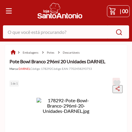
|
00
O que você está procurando?
embalagens
potes
descartáveis
Pote Bowl Branco 296ml 20 Unidades DARNEL
Marca:
DARNEL
Código
:
178292
Código EAN
:
7702458293753
1 de 1