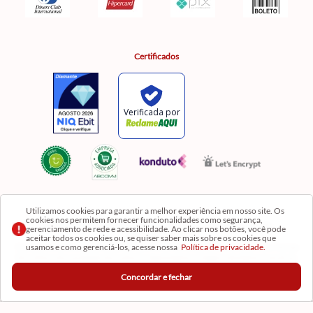
Certificados
Utilizamos cookies para garantir a melhor experiência em nosso site. Os
cookies nos permitem fornecer funcionalidades como segurança,
Razão Social: Comercial Luzia Meire de Gêneros Alimentícios LTDA | CNPJ:
gerenciamento de rede e acessibilidade. Ao clicar nos botões, você pode
08.991.182/0001-11
aceitar todos os cookies ou, se quiser saber mais sobre os cookies que
usamos e como gerenciá-los, acesse nossa
Política de privacidade.
Os preços, produtos e quantidades da Loja Virtual não se aplicam aos da Loja Física. Na Loja
fisíca temos mais variedades de produtos e departamentos. Imagens meramente ilustrativas.
Concordar e fechar