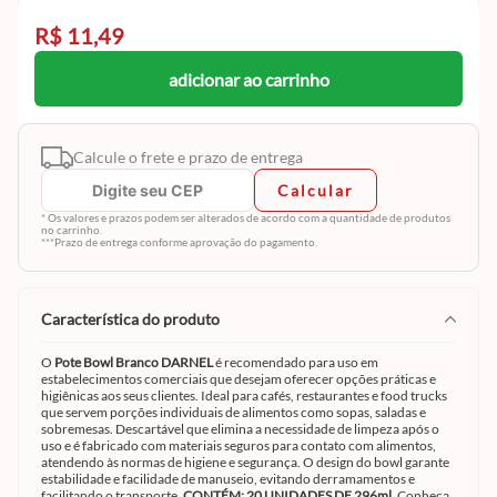
R$ 11,49
adicionar ao carrinho
Calcule o frete e prazo de entrega
Calcular
* Os valores e prazos podem ser alterados de acordo com a quantidade de produtos
no carrinho.
***Prazo de entrega conforme aprovação do pagamento.
característica do produto
O
Pote Bowl Branco DARNEL
é recomendado para uso em
estabelecimentos comerciais que desejam oferecer opções práticas e
higiênicas aos seus clientes. Ideal para cafés, restaurantes e food trucks
que servem porções individuais de alimentos como sopas, saladas e
sobremesas. Descartável que elimina a necessidade de limpeza após o
uso e é fabricado com materiais seguros para contato com alimentos,
atendendo às normas de higiene e segurança. O design do bowl garante
estabilidade e facilidade de manuseio, evitando derramamentos e
facilitando o transporte.
CONTÉM: 20 UNIDADES DE 296ml.
Conheça