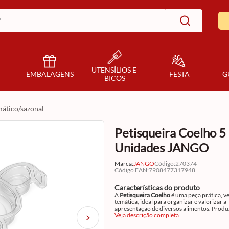
UTENSÍLIOS E 
EMBALAGENS
FESTA
G
BICOS
mático/sazonal
Petisqueira Coelho 5
Unidades JANGO
Marca:
JANGO
Código
:
270374
Código EAN
:
7908477317948
Características do produto
A
Petisqueira Coelho
é uma peça prática, ver
temática, ideal para organizar e valorizar a
apresentação de diversos alimentos. Produ
em acetato transparente, material resistent
Veja descrição completa
excelente visualização, destaca os produtos
um acabamento limpo e profissional.