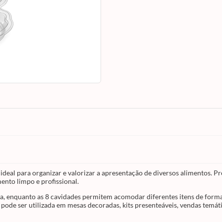
Seu formato de coelho é perfeito para
composições de Páscoa, enquanto as 8 cav
permitem acomodar diferentes itens de fo
organizada, como brigadeiros gourmet, br
bites de chocolate, frutas e outras guloseim
Funcional e charmosa, pode ser utilizada 
mesas decoradas, kits presenteáveis, venda
temáticas e lembrancinhas, oferecendo
praticidade, higiene e um visual atrativo qu
agrega valor ao produto final.
⚠️
Importante:
este produto refere-se
some
petisqueira de acetato
.
A
Caixa Petisqueira
ilustrada na imagem não acompanha o pro
deve ser adquirida separadamente.
Conheça toda a linha
Jango
disponível em 
site! ?✨
, ideal para organizar e valorizar a apresentação de diversos alimentos. P
ento limpo e profissional.
a, enquanto as 8 cavidades permitem acomodar diferentes itens de forma
 pode ser utilizada em mesas decoradas, kits presenteáveis, vendas temát