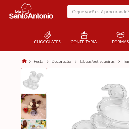
O que você está procurando?
CHOCOLATES
CONFEITARIA
FORMAS
festa
decoração
tábuas/petisqueiras
te