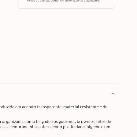
***Prazo de entrega conforme aprovação do pagamento.
idades
rma
ownies,
as.
em
s
e
nte à
duto e
nosso
roduzida em acetato transparente, material resistente e de
 organizada, como brigadeiros gourmet, brownies, bites de
icas e lembrancinhas, oferecendo praticidade, higiene e um