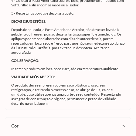
4 - Colocar a Pasta Americana sobre o bolo, previamente pincelado com
Soft Brilho e alisar com as mãos ou alisador.
5 - Recortar as bordas e decorar a gosto.
DICAS E SUGESTÕES:
Depois de aplicada, a Pasta Americana Arcólor, não deve ser levada à
geladeira ou freezer, pois ao degelar terá sua superfície umedecida. Os
apliques podem ser elaborados com dias de antecedência, porém
reservados em local seco e fresco para que não se umedeçam e ao abrigo
da luz natural ou artificial para evitar que desbotem. Aceita ser
aerografada.
CONSERVAÇÃO:
Manter o produto em local seco e arejado em temperatura ambiente.
VALIDADE APÓS ABERTO:
O produto deve ser preservado em saco plástico grosso, sem
refrigeração, e retirando o excesso de ar, ao abrigo de luz, calor e
umidade, caso utilize apenas uma parte de seu conteúdo. Respeitando
as regras de conservação e higiene, permanece o prazo de validade
descrito na embalagem.
cor