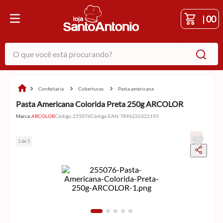
|
00
O que você está procurando?
confeitaria
coberturas
pasta americana
Pasta Americana Colorida Preta 250g ARCOLOR
Marca:
ARCOLOR
Código
:
255076
Código EAN
:
7896226322193
1 de 5