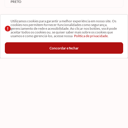
PRETO
Utilizamos cookies para garantir a melhor experiência em nosso site. Os
tamanho
cookies nos permitem fornecer funcionalidades como segurança,
gerenciamento de rede e acessibilidade. Ao clicar nos botões, você pode
aceitar todos os cookies ou, se quiser saber mais sobre os cookies que
250G
usamos e como gerenciá-los, acesse nossa
Política de privacidade.
Concordar e fechar
Institucional
Conta
Ajuda
Central de Ajuda