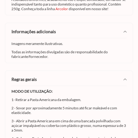
indispensável tanto para uso doméstico quanto profissional. Contém
250g. Conheça toda a linha
Arcolor
disponível em nosso site!
informações adicionais
Imagens meramente ilustrativas.
Todas as informações divulgadas são de responsabilidade do
fabricante/fornecedor.
regras gerais
MODO DE UTILIZAÇÃO:
1- Retirar a Pasta Americana da embalagem.
2 - Sovar por aproximadamente 5 minutos até ficar maleável e com
elasticidade.
3 - Abrir a Pasta Americana em cima de uma bancada polvilhada com
açúcar impalpável ou coberta com plástico grosso, numa espessura de 3
a 5mm.