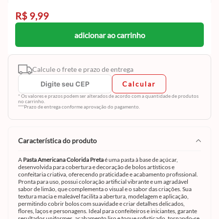
R$ 9,99
adicionar ao carrinho
Calcule o frete e prazo de entrega
Calcular
* Os valores e prazos podem ser alterados de acordo com a quantidade de produtos
no carrinho.
***Prazo de entrega conforme aprovação do pagamento.
característica do produto
A
Pasta Americana Colorida Preta
é uma pasta à base de açúcar,
desenvolvida para cobertura e decoração de bolos artísticos e
confeitaria criativa, oferecendo praticidade e acabamento profissional.
Pronta para uso, possui coloração artificial vibrante e um agradável
sabor de limão, que complementa o visual e o sabor das criações. Sua
textura macia e maleável facilita a abertura, modelagem e aplicação,
permitindo cobrir bolos com suavidade e criar detalhes delicados,
flores, laços e personagens. Ideal para confeiteiros e iniciantes, garante
resultados uniformes, acabamento liso e toque sofisticado, tornando-se